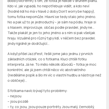
Bobby McFerrin) s tím, že fotka je někde v druhém plánu.
Kdo ví, jak vypadá, ho nepotřebuje vidět, a kdo neví
(hodně lidí ho má v hlavě z doby Don’t worry be happy),
tomu fotka nepomůže. Hlavní se tedy stalo jeho jméno.
No a pak už to je jednoduchý – je sám na pódiu, hraje si
s hlasem, improvizuje, občas podle pravidel, jindy ne…
Takže plakát je jen to jeho jméno a s ním si pak všelijak
hraju. Vizuálně pro různý typy lidí, v něčem bez pravidel,
jindy rigidně je dodržující…
A když přišel JazzFest, řešili jsme jako jednu z prvních
základních otázek, co s fotkama. Kluci chtěli fotku
interpreta. Já ne. To mělo několik důvodů – fotka je moc
konkrétní, ale já jsem chtěl něco víc abstraktního
(neděláme popík a šlo mi víc o vlastní hudbu a nástroje než
o obličeje)…
S fotkama navíc bývají tyto problémy:
– nejsou
– jsou pozdě
– ty, co jsou, jsou pouze portréty. Jsou malý, černobílý,