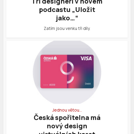
Tři designeři v novém
podcastu „Uložit
jako…“
Zatím jsou venku tři díly.
Jednou větou…
Česká spořitelna má
nový design