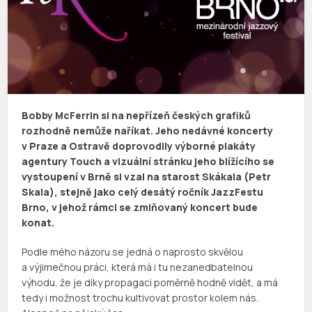
Bobby McFerrin si na nepřízeň českých grafiků
rozhodně nemůže naříkat. Jeho nedávné koncerty
v Praze a Ostravě doprovodily výborné plakáty
agentury Touch a vizuální stránku jeho blížícího se
vystoupení v Brně si vzal na starost Skákala (Petr
Skala), stejně jako celý desátý ročník JazzFestu
Brno, v jehož rámci se zmiňovaný koncert bude
konat.
Podle mého názoru se jedná o naprosto skvělou
a výjimečnou práci, která má i tu nezanedbatelnou
výhodu, že je díky propagaci poměrně hodně vidět, a má
tedy i možnost trochu kultivovat prostor kolem nás.