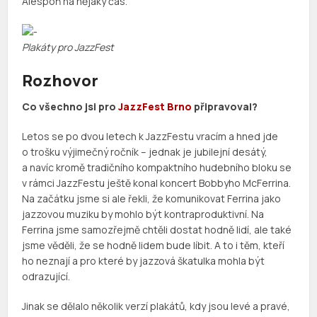
Alespoň na nějaký čas.
Plakáty pro JazzFest
Rozhovor
Co všechno jsi pro
JazzFest Brno
připravoval?
Letos se po dvou letech k JazzFestu vracím a hned jde
o trošku výjimečný ročník – jednak je jubilejní desátý,
a navíc kromě tradičního kompaktního hudebního bloku se
v rámci JazzFestu ještě konal koncert Bobbyho McFerrina.
Na začátku jsme si ale řekli, že komunikovat Ferrina jako
jazzovou muziku by mohlo být kontraproduktivní. Na
Ferrina jsme samozřejmě chtěli dostat hodně lidí, ale také
jsme věděli, že se hodně lidem bude líbit. A to i těm, kteří
ho neznají a pro které by jazzová škatulka mohla být
odrazující.
Jinak se dělalo několik verzí plakátů, kdy jsou levé a pravé,