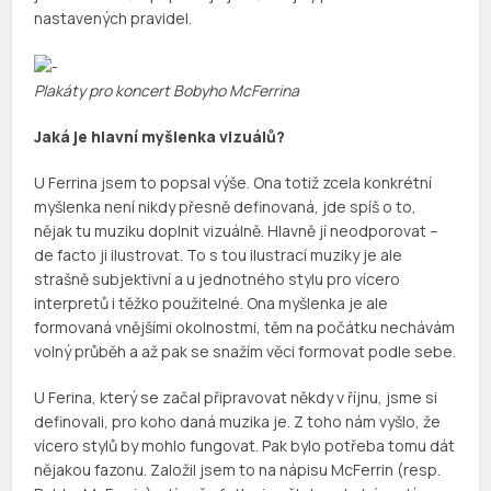
nastavených pravidel.
Plakáty pro koncert Bobyho McFerrina
Jaká je hlavní myšlenka vizuálů?
U Ferrina jsem to popsal výše. Ona totiž zcela konkrétní
myšlenka není nikdy přesně definovaná, jde spíš o to,
nějak tu muziku doplnit vizuálně. Hlavně jí neodporovat –
de facto ji ilustrovat. To s tou ilustrací muziky je ale
strašně subjektivní a u jednotného stylu pro vícero
interpretů i těžko použitelné. Ona myšlenka je ale
formovaná vnějšími okolnostmi, těm na počátku nechávám
volný průběh a až pak se snažím věci formovat podle sebe.
U Ferina, který se začal připravovat někdy v říjnu, jsme si
definovali, pro koho daná muzika je. Z toho nám vyšlo, že
vícero stylů by mohlo fungovat. Pak bylo potřeba tomu dát
nějakou fazonu. Založil jsem to na nápisu McFerrin (resp.