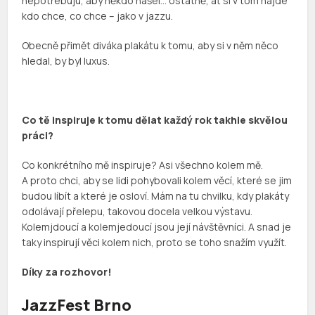
nepotřebuju, aby někdo našel… ostatně, ať si v tom najde
kdo chce, co chce – jako v jazzu.
Obecně přimět diváka plakátu k tomu, aby si v něm něco
hledal, by byl luxus.
Co tě inspiruje k tomu dělat každý rok takhle skvělou
práci?
Co konkrétního mě inspiruje? Asi všechno kolem mě.
A proto chci, aby se lidi pohybovali kolem věcí, které se jim
budou líbít a které je osloví. Mám na tu chvilku, kdy plakáty
odolávají přelepu, takovou docela velkou výstavu.
Kolemjdoucí a kolemjedoucí jsou její návštěvníci. A snad je
taky inspirují věci kolem nich, proto se toho snažím využít.
Díky za rozhovor!
JazzFest Brno