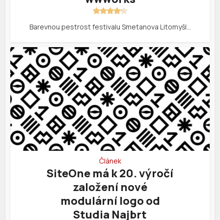
Barevnou pestrost festivalu Smetanova Litomyšl…
Článek
SiteOne má k 20. výročí
založení nové
modulární logo od
Studia Najbrt