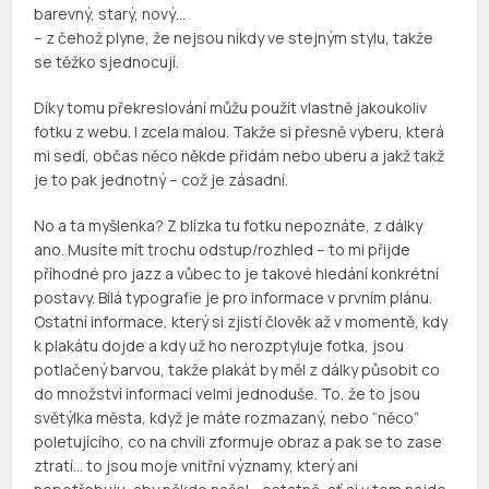
barevný, starý, nový…
– z čehož plyne, že nejsou nikdy ve stejným stylu, takže
se těžko sjednocují.
Díky tomu překreslování můžu použít vlastně jakoukoliv
fotku z webu. I zcela malou. Takže si přesně vyberu, která
mi sedí, občas něco někde přidám nebo uberu a jakž takž
je to pak jednotný – což je zásadní.
No a ta myšlenka? Z blízka tu fotku nepoznáte, z dálky
ano. Musíte mít trochu odstup/rozhled – to mi přijde
příhodné pro jazz a vůbec to je takové hledání konkrétní
postavy. Bílá typografie je pro informace v prvním plánu.
Ostatní informace, který si zjistí člověk až v momentě, kdy
k plakátu dojde a kdy už ho nerozptyluje fotka, jsou
potlačený barvou, takže plakát by měl z dálky působit co
do množství informací velmi jednoduše. To, že to jsou
světýlka města, když je máte rozmazaný, nebo “něco”
poletujícího, co na chvíli zformuje obraz a pak se to zase
ztratí… to jsou moje vnitřní významy, který ani