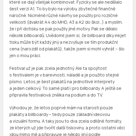
které se dají všelijak kombinovat. Fyzicky se ale nedělalo
šest verzí A1. To by bylo na výrobu zbytečně finančně
náročné. Nicméně různé návrhy se použily pro rozličné
velikosti (dvakrát A4 do MHD, A3 a A2 do škol…) a myslím,
že i při dotisku se pak použily jiné motivy. Pak se dělalo
několik billboardů. Uvědomil jsem si, že billboard díky inkjet
tisku může být každý jiný a nezvyšuje se tím produkční
cena (narozdíl od plakátů), takže jsem si mohl vyhrát – šlo
jen o mou práci.
Festival už je pak zcela jednotný. Ale ta spojitost
s festivalem je v barevnosti, náladě a je použito stejné
písmo. Letos je šest plakátů na jednotlivé interprety
a jeden celkový. To samé platí i pro billboardy. A ještě se
připravila festivalová znělka na podium a do TV.
Výhodou je, že letos poprvé mám na starosti pouze
plakáty a billboardy – tedy pouze základní ideovou
a vizuální formu. A taky jsou to dva zcela odlišné formáty,
ze kterých už jde tvořit další tiskoviny, a proto ostatní věci
jdou mimo mě a připravuje je někdo jiný podle