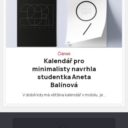
Článek
Kalendář pro
minimalisty navrhla
studentka Aneta
Balínová
V době kdy má většina kalendář v mobilu, je…