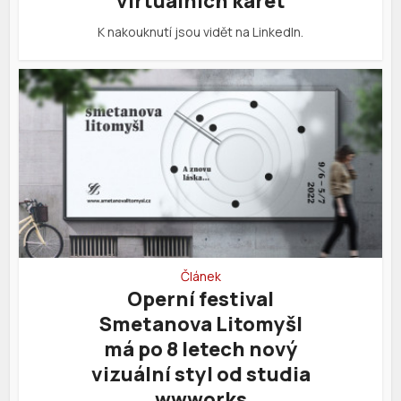
virtuálních karet
K nakouknutí jsou vidět na LinkedIn.
Článek
Operní festival
Smetanova Litomyšl
má po 8 letech nový
vizuální styl od studia
wwworks