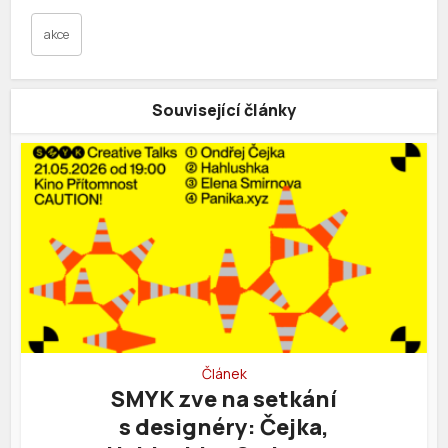
akce
Související články
Článek
SMYK zve na setkání
s designéry: Čejka,