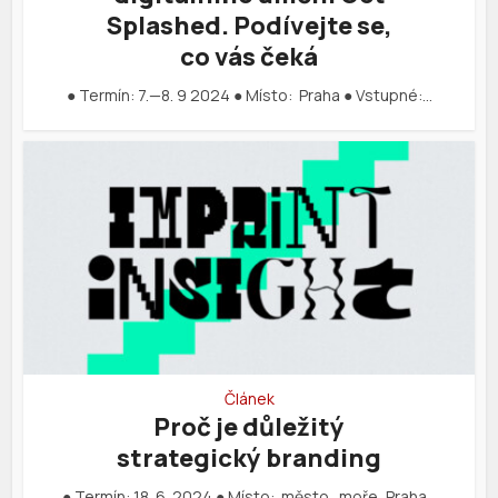
Splashed. Podívejte se,
co vás čeká
● Termín: 7.—8. 9 2024 ● Místo: Praha ● Vstupné:…
Článek
Proč je důležitý
strategický branding
● Termín: 18. 6. 2024 ● Místo: město_moře, Praha…