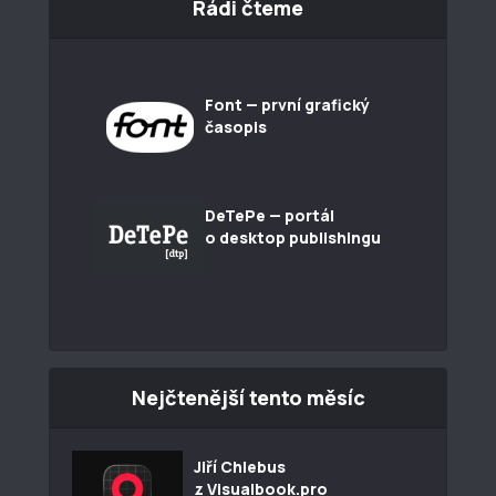
Rádi čteme
Font — první grafický
časopis
DeTePe — portál
o desktop publishingu
Nejčtenější tento měsíc
Jiří Chlebus
z Visualbook.pro