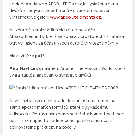
společně s dary od ABSOLUT. Dále byla vyhlášena cena
diváků za nejvyšší počet hlasů v diváckém hlasování
v internetové galerii
www.absolutelements.cz
.
Na včerejší vernisáží finálních prací soutěže
AbsolutElements, která se konala v prostorech La Fabrika,
byly vyhlášeny za účasti všech autorů tři vítězné návrhy.
Mezi vítěze patří
Petr Havlíček
s návrhem Around The Absolut World, který
vyhrál taktéž hlasování o sympatie diváků
Návrh Petra bylo možno vidět kromě tištěné formy i na
samolepkách malých formátů, které byly každému
k dispozici. Petrův návrh není snad třeba komentovat, neb
patří mezi nápadité, jednoduché, jasně komunikující,
aplikovatelné prakticky na cokoliv.