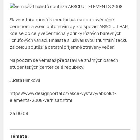
Slavnostní atmosféra neutuchala ani po závěrečné
ceremonii a všem přítomným byl k dispozici ABSOLUT BAR,
kde se po celý večer míchaly drinky různých barevných
i chuťových variací. Finalisté si užívali svou triumfální tečku
za celou soutěží a ostatní příjemně ztrávený večer.
Na podzim se vernisáž představí ve známých barech
studentských center celé republiky.
Judita Hlinková
https://www.designportal.cz/akce-vystavy/absolut-
elements-2008-vernisaz.html
24.06.08