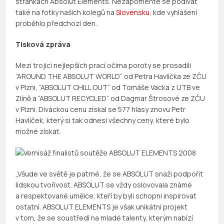
stránkách Absolut Elements. Nezapomeňte se podívat
také na fotky našich kolegů na
Slovensku
, kde vyhlášení
proběhlo předchozí den.
Tisková zpráva
Mezi trojici nejlepších prací očima poroty se prosadili
“AROUND THE ABSOLUT WORLD“ od Petra Havlíčka ze ZČU
v Plzni, “ABSOLUT CHILL OUT“ od Tomáše Vacka z UTB ve
Zlíně a “ABSOLUT RECYCLED“ od Dagmar Štrosové ze ZČU
v Plzni. Diváckou cenu získal se 577 hlasy znovu Petr
Havlíček, který si tak odnesl všechny ceny, které bylo
možné získat.
„Všude ve světě je patrné, že se ABSOLUT snaži podpořit
lidskou tvořivost. ABSOLUT se vždy oslovovala známé
a respektované umělce, kteří by byli schopni inspirovat
ostatní. ABSOLUT ELEMENTS je však unikátní projekt
v tom, že se soustředí na mladé talenty, kterým nabízí