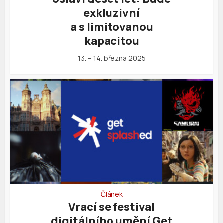
exkluzivní
a s limitovanou
kapacitou
13. – 14. března 2025
Článek
Vrací se festival
digitálního umění Get