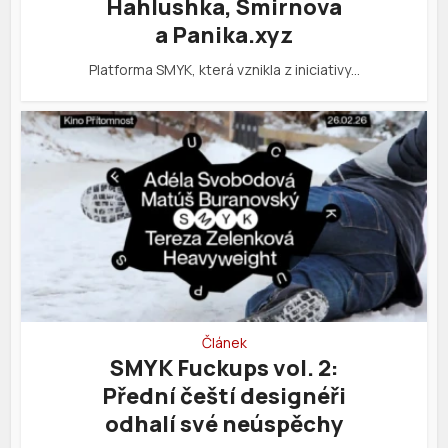
Hahlushka, Smirnova
a Panika.xyz
Platforma SMYK, která vznikla z iniciativy…
Článek
SMYK Fuckups vol. 2:
Přední čeští designéři
odhalí své neúspěchy