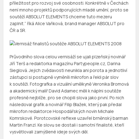
příležitost pro rozvoj své osobnosti. Konkrétně v Čechách
není mnoho projektů podporujících mladé umění, proto se
soutěží ABSOLUT ELEMENTS chceme tuto mezeru
zaplnit.“ říká Alice Vaňková, brand manager ABSOLUT pro
ČR a SR.
Průvodního slova celou vernisáží se ujali plzeňský novinář
Jiří Terš a redaktorka magazínu Partypeople.cz, Darina
Sieglová. Jejich zvědavosti neunikla ani porota a jednotliví
zástupci si postupně vyměníli mikrofon a řekli pár slov
k soutěži. Fotografka a vizuální umělkyně Veronika Bromová
a akademický malíř David Adamec měli k náplni soutěže
profesně nejblíže, pro se chopili slova jako první. Po nich
následoval grafik a novinář Filip Blažek, který pak předal
mikrofon redaktorce Hospodářských novin Michale
Komrskové. Porotcovské reflexe uzavřel brněnský barman
Martin Franzl. Ke slovu se dostali i samotní finalisté, kteří
vysvětlovali zamýšlené ideje svých děl.