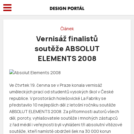
Článek
Vernisáž finalistů
soutěže ABSOLUT
ELEMENTS 2008
Ve čtvrtek 19. června se v Praze konala vernisáž
uměleckých prací od studentů vysokých škol v České
republice. V prostorách holešovické La Fabriky se
představilo 10 nejlepších děl z letošní ročníku soutěže
ABSOLUT ELEMENTS 2008. Za přítomnosti autorů všech
děl, poroty, vyhlašovatele soutěže i mnohých zástupců
z řad médií i veřejnosti byli vyhlášeni tři absolutní vítězové
soutěže, kteří namístě obdrželi šek na 30 000 korun