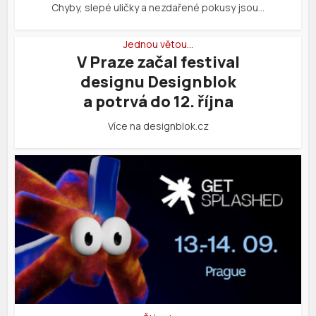
Chyby, slepé uličky a nezdařené pokusy jsou…
Jednou větou…
V Praze začal festival
designu Designblok
a potrvá do 12. října
Více na designblok.cz