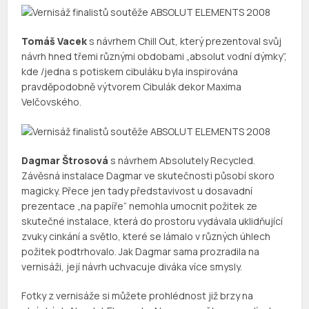
Tomáš Vacek
s návrhem Chill Out, který prezentoval svůj
návrh hned třemi různými obdobami „absolut vodní dýmky”,
kde /jedna s potiskem cibuláku byla inspirována
pravděpodobně výtvorem Cibulák dekor Maxima
Velčovského.
Dagmar Štrosová
s návrhem Absolutely Recycled.
Závěsná instalace Dagmar ve skutečnosti působí skoro
magicky. Přece jen tady představivost u dosavadní
prezentace „na papíře“ nemohla umocnit požitek ze
skutečné instalace, která do prostoru vydávala uklidňující
zvuky cinkání a světlo, které se lámalo v různých úhlech
požitek podtrhovalo. Jak Dagmar sama prozradila na
vernisáži, její návrh uchvacuje diváka více smysly.
Fotky z vernisáže si můžete prohlédnost již brzy na