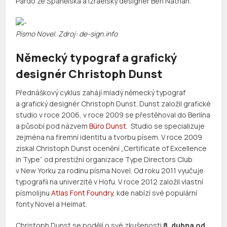
Pardo ze Španělska a izraelský designér Ben Nathan.
Písmo Novel. Zdroj: de-sign.info
Německý typograf a grafický
designér Christoph Dunst
Přednáškový cyklus zahájí mladý německý typograf
a grafický designér Christoph Dunst. Dunst založil grafické
studio v roce 2006, v roce 2009 se přestěhoval do Berlína
a působí pod názvem
Büro Dunst
. Studio se specializuje
zejména na firemní identitu a tvorbu písem. V roce 2009
získal Christoph Dunst ocenění „Certificate of Excellence
in Type“ od prestižní organizace Type Directors Club
v New Yorku za rodinu písma Novel. Od roku 2011 vyučuje
typografii na univerzitě v Hofu. V roce 2012 založil vlastní
písmolijnu
Atlas Font Foundry
, kde nabízí své populární
fonty Novel a Heimat.
Christoph Dunst se podělí o své zkušenosti
8. dubna od