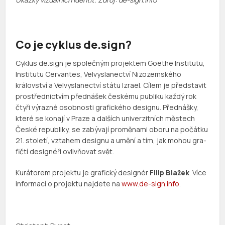
Co je cyklus de.sign?
Cyklus de.sign je společným projektem Goethe Institutu,
Institutu Cervantes, Velvyslanectví Nizozemského
království a Velvyslanectví státu Izrael. Cílem je před­sta­vit
pro­střed­nic­tvím před­ná­šek českému pub­liku každý rok
čtyři výrazné osob­nosti gra­fic­kého designu. Před­nášky,
které se konají v Praze a dalších univerzitních městech
České republiky, se zabý­vají pro­mě­nami oboru na počátku
21. století, vzta­hem designu a umění a tím, jak mohou gra­
fičtí desig­néři ovliv­ňo­vat svět.
Kurátorem projektu je grafický designér
Filip Blažek
. Více
informací o projektu najdete na
www.de-sign.info
.