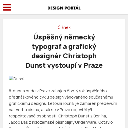
Článek
Úspěšný německý
typograf a grafický
designér Christoph
Dunst vystoupí v Praze
8. dubna bude v Praze zahájen čtvrtý rok úspěšného
přednáškového cyklu de.sign věnovaného současnému
grafickému designu. Letošní ročník je zaměřen především
na tvorbu písma, a tak se v Praze objeví čtyři
respektované osobnosti: Christoph Dunst z Berlína,
Jacob Bas z nizozemské písmolijny Underware, Octavio