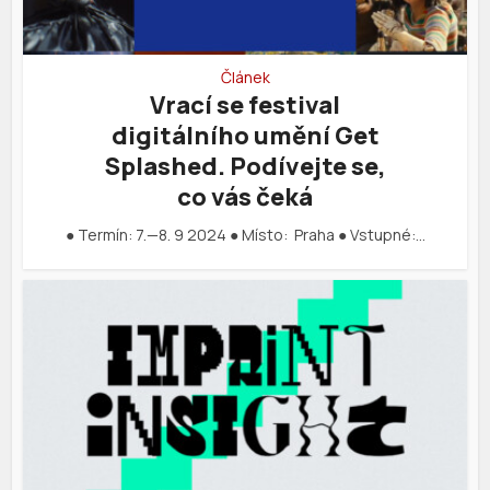
Článek
Vrací se festival
digitálního umění Get
Splashed. Podívejte se,
co vás čeká
● Termín: 7.—8. 9 2024 ● Místo: Praha ● Vstupné:…