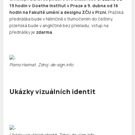
19 hodin v Goethe Institut v Praze a 9. dubna od 16
hodin na Fakultě umění a designu ZČU v Plzni.
Pražská
přednáška bude v Němčině s tlumočením do češtiny,
plzeňská bude v angličtině bez překladu; vstup na
přednášky je
zdarma
.
Písmo Heimat. Zdroj: de-sign.info
Ukázky vizuálních identit
Ukázky vizuálních identit. Zdroj: de-sign.info