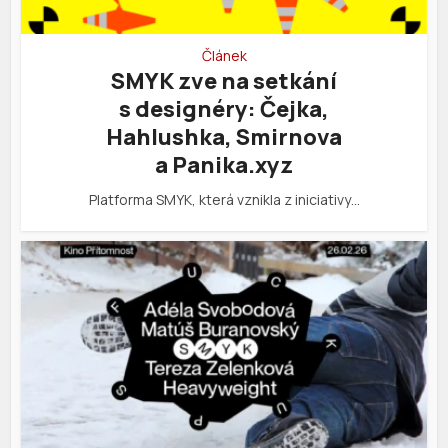
Článek
SMYK zve na setkání
s designéry: Čejka,
Hahlushka, Smirnova
a Panika.xyz
Platforma SMYK, která vznikla z iniciativy…