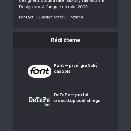
designerů, studií a také nabídky zaměstnání.
Design portál funguje od roku 2005.
Kontakt
O Design portálu
Inzerce
Rádi čteme
Font — první grafický
časopis
DeTePe — portál
o desktop publishingu