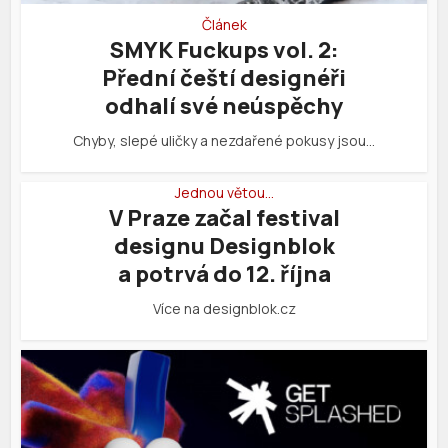
Článek
SMYK Fuckups vol. 2:
Přední čeští designéři
odhalí své neúspěchy
Chyby, slepé uličky a nezdařené pokusy jsou…
Jednou větou…
V Praze začal festival
designu Designblok
a potrvá do 12. října
Více na designblok.cz