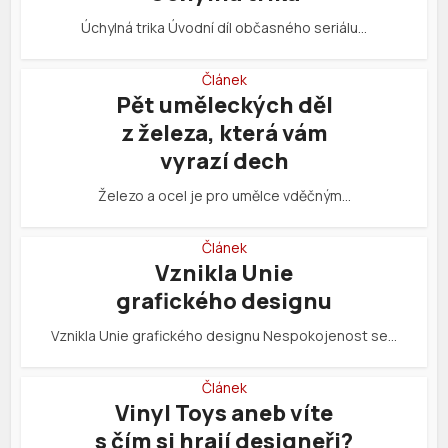
Úchylná trika Úvodní díl občasného seriálu…
Článek
Pět uměleckých děl
z železa, která vám
vyrazí dech
Železo a ocel je pro umělce vděčným…
Článek
Vznikla Unie
grafického designu
Vznikla Unie grafického designu Nespokojenost se…
Článek
Vinyl Toys aneb víte
s čím si hrají designeři?