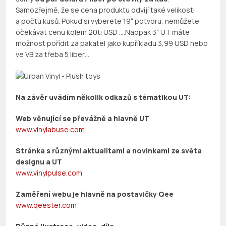
Samozřejmě, že se cena produktu odvíjí také velikosti
a počtu kusů. Pokud si vyberete 19“ potvoru, nemůžete
očekávat cenu kolem 20ti USD ….Naopak 3“ UT máte
možnost pořídit za pakatel jako kupříkladu 3,99 USD nebo
ve VB za třeba 5 liber…
Na závěr uvádím několik odkazů s tématikou UT:
Web věnující se převážně a hlavně UT
www.vinylabuse.com
Stránka s různými aktualitami a novinkami ze světa
designu a UT
www.vinylpulse.com
Zaměření webu je hlavně na postavičky Qee
www.qeester.com