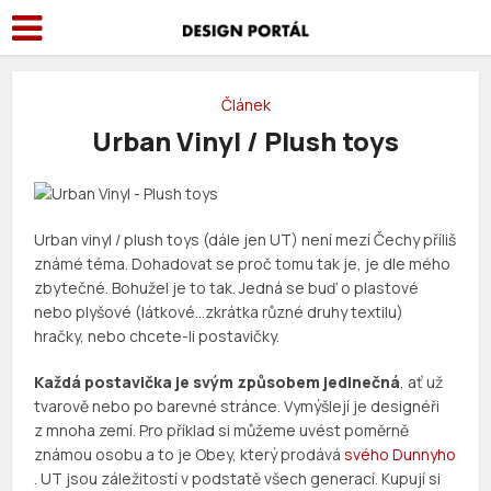
Článek
Urban Vinyl / Plush toys
Urban vinyl / plush toys (dále jen UT) není mezí Čechy příliš
známé téma. Dohadovat se proč tomu tak je, je dle mého
zbytečné. Bohužel je to tak. Jedná se buď o plastové
nebo plyšové (látkové…zkrátka různé druhy textilu)
hračky, nebo chcete-li postavičky.
Každá postavička je svým způsobem jedinečná
, ať už
tvarově nebo po barevné stránce. Vymýšlejí je designéři
z mnoha zemí. Pro příklad si můžeme uvést poměrně
známou osobu a to je Obey, který prodává
svého Dunnyho
. UT jsou záležitostí v podstatě všech generací. Kupují si