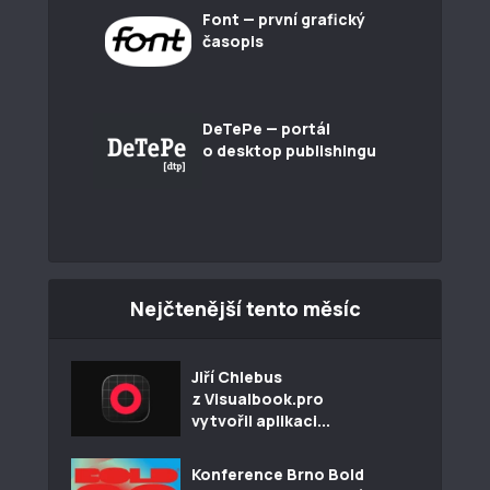
Font — první grafický
časopis
DeTePe — portál
o desktop publishingu
Nejčtenější tento měsíc
Jiří Chlebus
z Visualbook.pro
vytvořil aplikaci...
Konference Brno Bold