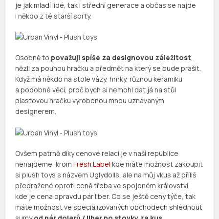
je jak mladí lidé, tak i střední generace a občas se najde
i někdo z té starší sorty.
Osobně to
považuji spíše za designovou záležitost
,
nězli za pouhou hračku a předmět na který se bude prášit.
Když má někdo na stole vázy, hrnky, různou keramiku
a podobné věci, proč bych si nemohl dát já na stůl
plastovou hračku vyrobenou mnou uznávaným
designerem.
Ovšem patrně díky cenové relaci je v naší republice
nenajdeme, krom
Fresh Label
kde máte možnost zakoupit
si plush toys s názvem Uglydolls, ale na můj vkus až příliš
předražené oproti ceně třeba ve spojeném království,
kde je cena opravdu pár liber. Co se ještě ceny týče, tak
máte možnost ve specializovaných obchodech shlédnout
sumy
od pár dolarů / liber po stovky za kus
.