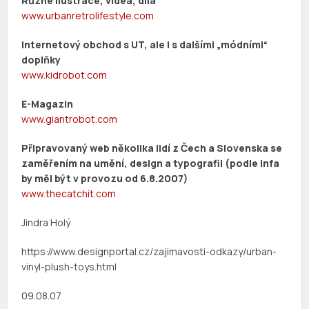
Různé ilustrace, videa, díla
www.urbanretrolifestyle.com
Internetový obchod s UT, ale i s dalšími „módními“
doplňky
www.kidrobot.com
E-Magazin
www.giantrobot.com
Připravovaný web několika lidí z Čech a Slovenska se
zaměřením na umění, design a typografii (podle infa
by měl být v provozu od 6.8.2007)
www.thecatchit.com
Jindra Holý
https://www.designportal.cz/zajimavosti-odkazy/urban-
vinyl-plush-toys.html
09.08.07