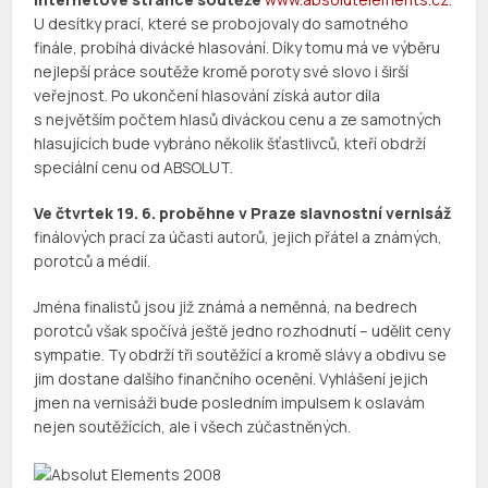
U desítky prací, které se probojovaly do samotného
finále, probíhá divácké hlasování. Díky tomu má ve výběru
nejlepší práce soutěže kromě poroty své slovo i širší
veřejnost. Po ukončení hlasování získá autor díla
s největším počtem hlasů diváckou cenu a ze samotných
hlasujících bude vybráno několik šťastlivců, kteří obdrží
speciální cenu od ABSOLUT.
Ve čtvrtek 19. 6. proběhne v Praze slavnostní vernisáž
finálových prací za účasti autorů, jejich přátel a známých,
porotců a médií.
Jména finalistů jsou již známá a neměnná, na bedrech
porotců však spočívá ještě jedno rozhodnutí – udělit ceny
sympatie. Ty obdrží tři soutěžící a kromě slávy a obdivu se
jim dostane dalšího finančního ocenění. Vyhlášení jejich
jmen na vernisáži bude posledním impulsem k oslavám
nejen soutěžících, ale i všech zúčastněných.