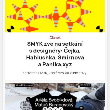
Článek
SMYK zve na setkání
s designéry: Čejka,
Hahlushka, Smirnova
a Panika.xyz
Platforma SMYK, která vznikla z iniciativy…