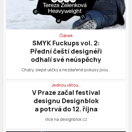
Článek
SMYK Fuckups vol. 2:
Přední čeští designéři
odhalí své neúspěchy
Chyby, slepé uličky a nezdařené pokusy jsou…
Jednou větou…
V Praze začal festival
designu Designblok
a potrvá do 12. října
Více na designblok.cz