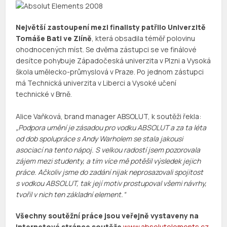
Největší zastoupení mezi finalisty patřilo Univerzitě
Tomáše Bati ve Zlíně
, která obsadila téměř polovinu
ohodnocených míst. Se dvěma zástupci se ve finálové
desítce pohybuje Západočeská univerzita v Plzni a Vysoká
škola umělecko-průmyslová v Praze. Po jednom zástupci
má Technická univerzita v Liberci a Vysoké učení
technické v Brně.
Alice Vaňková, brand manager ABSOLUT, k soutěži řekla:
„Podpora umění je zásadou pro vodku ABSOLUT a za ta léta
od dob spolupráce s Andy Warholem se stala jakousi
asociací na tento nápoj. S velkou radostí jsem pozorovala
zájem mezi studenty, a tím více mě potěšil výsledek jejich
práce. Ačkoliv jsme do zadání nijak neprosazovali spojitost
s vodkou ABSOLUT, tak její motiv prostupoval všemi návrhy,
tvořil v nich ten základní element.“
Všechny soutěžní práce jsou veřejně vystaveny na
internetové stránce soutěže
www.absolutelements.cz
.