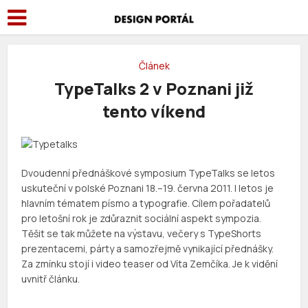
Článek
TypeTalks 2 v Poznani již
tento víkend
Dvoudenní přednáškové symposium TypeTalks se letos
uskuteční v polské Poznani 18.–19. června 2011. I letos je
hlavním tématem písmo a typografie. Cílem pořadatelů
pro letošní rok je zdůraznit sociální aspekt sympozia.
Těšit se tak můžete na výstavu, večery s TypeShorts
prezentacemi, párty a samozřejmě vynikající přednášky.
Za zmínku stojí i video teaser od Víta Zemčíka. Je k vidění
uvnitř článku.