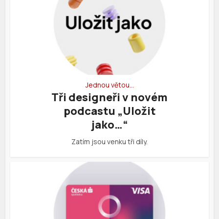
Jednou větou…
Tři designeři v novém
podcastu „Uložit
jako…“
Zatím jsou venku tři díly.