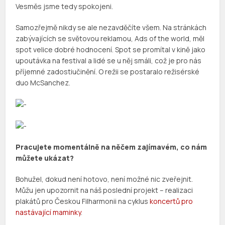
Vesměs jsme tedy spokojeni.
Samozřejmě nikdy se ale nezavděčíte všem. Na stránkách
zabývajících se světovou reklamou, Ads of the world, měl
spot velice dobré hodnocení. Spot se promítal v kině jako
upoutávka na festival a lidé se u něj smáli, což je pro nás
příjemné zadostiučinění. O režii se postaralo režisérské
duo McSanchez.
Pracujete momentálně na něčem zajímavém, co nám
můžete ukázat?
Bohužel, dokud není hotovo, není možné nic zveřejnit.
Můžu jen upozornit na náš poslední projekt – realizaci
plakátů pro Českou Filharmonii na cyklus
koncertů pro
nastávající maminky
.