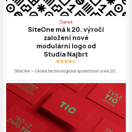
Článek
SiteOne má k 20. výročí
založení nové
modulární logo od
Studia Najbrt
SiteOne — česká technologická společnost si ke 20…