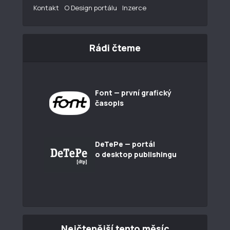
Kontakt
O Design portálu
Inzerce
Rádi čteme
Font — první grafický
časopis
DeTePe — portál
o desktop publishingu
Nejčtenější tento měsíc