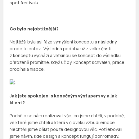
spot festivalu.
Co bylo nejobtížnější?
Nejtěžší byla asi fáze vymýšlení konceptu a následný
prodej klientovi. Výsledná podoba už z velké části
z konceptu vychází a většinou se koncept do výsledku
přirozeně promítne. Když už byl koncept schválen, práce
probíhala hladce.
Jak jste spokojeni s konečným výstupem vy a jak
klient?
Podařilo se nám realizovat vše, co jsme chtěli, v podobě,
ve které jsme chtěli a která v člověku vzbudí emoce.
Nechtěli jsme dělat pouze designovou věc. Potřebovali
jsme návrh, kde design a koncept fungují dohromady.