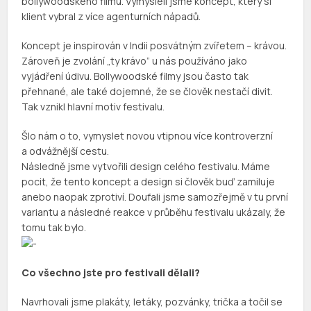
bollywoodského filmu. Vymysleli jsme koncept, který si
klient vybral z více agenturních nápadů.
Koncept je inspirován v Indii posvátným zvířetem – krávou.
„
Zároveň je zvolání
ty krávo” u nás používáno jako
vyjádření údivu. Bollywoodské filmy jsou často tak
přehnané, ale také dojemné, že se člověk nestačí divit.
Tak vznikl hlavní motiv festivalu.
Šlo nám o to, vymyslet novou vtipnou více kontroverzní
a odvážnější cestu.
Následně jsme vytvořili design celého festivalu. Máme
pocit, že tento koncept a design si člověk buď zamiluje
anebo naopak zprotiví. Doufali jsme samozřejmě v tu první
variantu a následné reakce v průběhu festivalu ukázaly, že
tomu tak bylo.
Co všechno jste pro festivali dělali?
Navrhovali jsme plakáty, letáky, pozvánky, trička a točil se