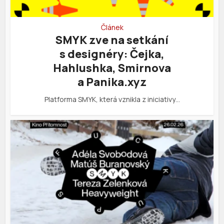
Článek
SMYK zve na setkání
s designéry: Čejka,
Hahlushka, Smirnova
a Panika.xyz
Platforma SMYK, která vznikla z iniciativy…