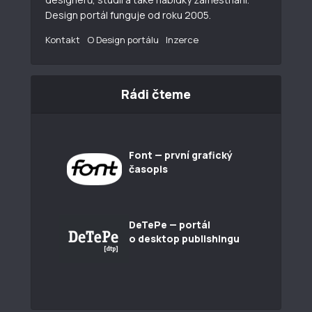
Design portál funguje od roku 2005.
Kontakt
O Design portálu
Inzerce
Rádi čteme
Font — první grafický
časopis
DeTePe — portál
o desktop publishingu