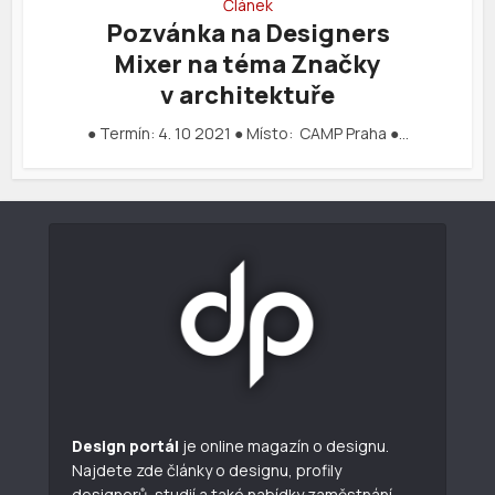
Článek
Pozvánka na Designers
Mixer na téma Značky
v architektuře
● Termín: 4. 10 2021 ● Místo: CAMP Praha ●…
Design portál
je online magazín o designu.
Najdete zde články o designu, profily
designerů, studií a také nabídky zaměstnání.