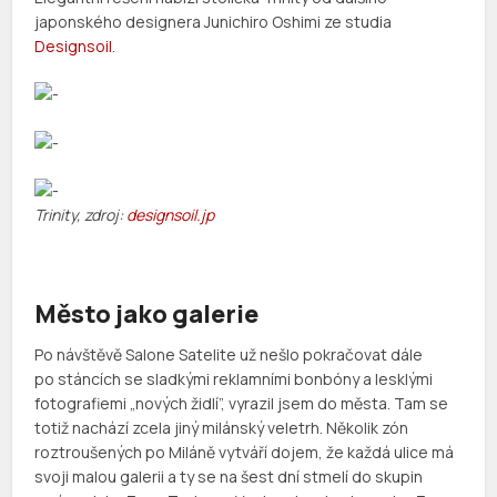
japonského designera Junichiro Oshimi ze studia
Designsoil
.
Trinity, zdroj:
designsoil.jp
Město jako galerie
Po návštěvě Salone Satelite už nešlo pokračovat dále
po stáncích se sladkými reklamními bonbóny a lesklými
fotografiemi „nových židlí”, vyrazil jsem do města. Tam se
totiž nachází zcela jiný milánský veletrh. Několik zón
roztroušených po Miláně vytváří dojem, že každá ulice má
svoji malou galerii a ty se na šest dní stmelí do skupin