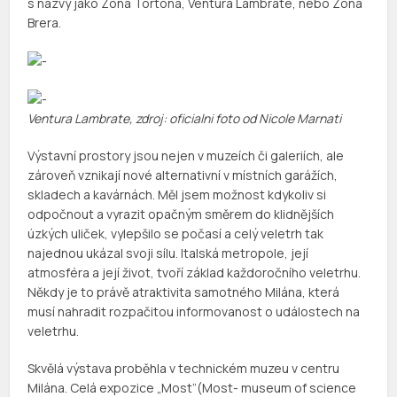
s názvy jako Zona Tortona, Ventura Lambrate, nebo Zona
Brera.
Ventura Lambrate, zdroj: oficialni foto od Nicole Marnati
Výstavní prostory jsou nejen v muzeích či galeriích, ale
zároveň vznikají nové alternativní v místních garážích,
skladech a kavárnách. Měl jsem možnost kdykoliv si
odpočnout a vyrazit opačným směrem do klidnějších
úzkých uliček, vylepšilo se počasí a celý veletrh tak
najednou ukázal svoji sílu. Italská metropole, její
atmosféra a její život, tvoří základ každoročního veletrhu.
Někdy je to právě atraktivita samotného Milána, která
musí nahradit rozpačitou informovanost o událostech na
veletrhu.
Skvělá výstava proběhla v technickém muzeu v centru
Milána. Celá expozice „Most”(Most- museum of science