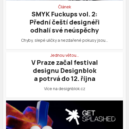
Článek
SMYK Fuckups vol. 2:
Přední čeští designéři
odhalí své neúspěchy
Chyby, slepé uličky a nezdařené pokusy jsou…
Jednou větou…
V Praze začal festival
designu Designblok
a potrvá do 12. října
Více na designblok.cz