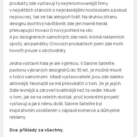
produkty zde vystavují ty nejrenomovanější firmy
v největších stáncích s nejkrásnějšími hosteskami a pokud
nejsou nej, tak se tak alespoň tváří. Na druhou stranu
designu dychtivý návštěvník zde jen marně hledá
překvapující inovaci či nový pohled na věc.
A po designérech samotných zde není, kromě reklamních
spotů, ani památky. O nových produktech jsem zde mohl
hovořit pouze s obchodníky.
Jedna výstavní hala je ale výjimkou. V Salone Satelite,
pavilonu vybraných designérů do 35 let, je možné mluvit
s tvůrci samotnými. Mladí vystavovatelé jsou zde daleko
aktivnější. Nesnažili se mě přesvědčit o tom, že je jejich
židle levnější a zároveň kvalitnější než ta vedle. Mluvili
o tom, jak se na veletrh dostali, proč konkrétní projekt
vystavují a jak k němu došli. Salone Satelite byl
inspirativním osvěžením v záplavě komerce a důmyslné
reklamy.
Dva příklady za všechny.