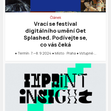
Článek
Vrací se festival
digitálního umění Get
Splashed. Podívejte se,
co vás čeká
● Termín: 7.—8. 9 2024 ● Místo: Praha ● Vstupné:…