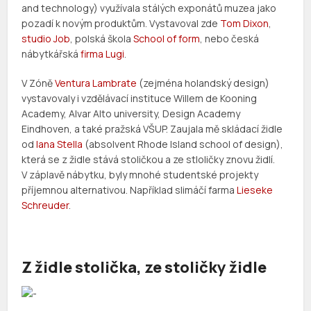
and technology) využívala stálých exponátů muzea jako
pozadí k novým produktům. Vystavoval zde
Tom Dixon
,
studio Job
, polská škola
School of form
, nebo česká
nábytkářská
firma Lugi
.
V Zóně
Ventura Lambrate
(zejména holandský design)
vystavovaly i vzdělávací instituce Willem de Kooning
Academy, Alvar Alto university, Design Academy
Eindhoven, a také pražská VŠUP. Zaujala mě skládací židle
od
Iana Stella
(absolvent Rhode Island school of design),
která se z židle stává stoličkou a ze stloličky znovu židlí.
V záplavě nábytku, byly mnohé studentské projekty
příjemnou alternativou. Například slimáčí farma
Lieseke
Schreuder
.
Z židle stolička, ze stoličky židle