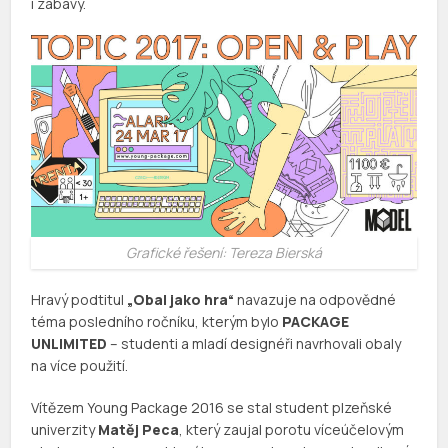
i zábavy.
Grafické řešení: Tereza Bierská
Hravý podtitul
„Obal jako hra“
navazuje na odpovědné
téma posledního ročníku, kterým bylo
PACKAGE
UNLIMITED
– studenti a mladí designéři navrhovali obaly
na více použití.
Vítězem Young Package 2016 se stal student plzeňské
univerzity
Matěj Peca
, který zaujal porotu víceúčelovým