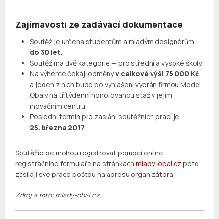
Zajímavosti ze zadávací dokumentace
Soutěž je určena studentům a mladým designérům
do 30 let
.
Soutěž má dvě kategorie — pro střední a vysoké školy.
Na výherce čekají odměny
v celkové výši 75 000 Kč
a jeden z nich bude po vyhlášení vybrán firmou Model
Obaly na třítýdenní honorovanou stáž v jejím
inovačním centru.
Poslední termín pro zaslání soutěžních prací je
25. března 2017
.
Soutěžící se mohou registrovat pomocí online
registračního formuláře na stránkách
mlady-obal.cz
poté
zasílají své práce poštou na adresu organizátora.
Zdroj a foto: mlady-obal.cz