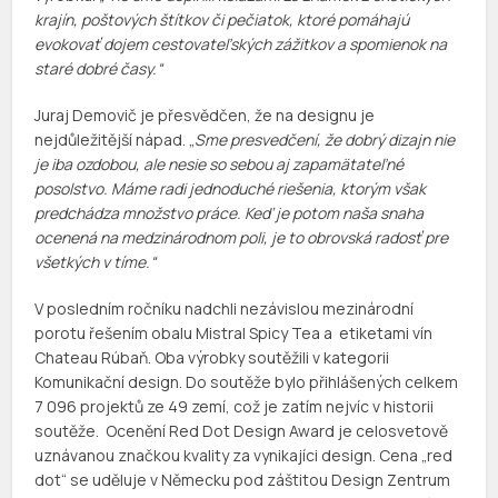
krajín, poštových štítkov či pečiatok, ktoré pomáhajú
evokovať dojem cestovateľských zážitkov a spomienok na
staré dobré časy.“
Juraj Demovič je přesvědčen, že na designu je
nejdůležitější nápad. „
Sme presvedčení, že dobrý dizajn nie
je iba ozdobou, ale nesie so sebou aj zapamätateľné
posolstvo. Máme radi jednoduché riešenia, ktorým však
predchádza množstvo práce. Keď je potom naša snaha
ocenená na medzinárodnom poli, je to obrovská radosť pre
všetkých v tíme.“
V posledním ročníku nadchli nezávislou mezinárodní
porotu řešením obalu Mistral Spicy Tea a etiketami vín
Chateau Rúbaň. Oba výrobky soutěžili v kategorii
Komunikační design. Do soutěže bylo přihlášených celkem
7 096 projektů ze 49 zemí, což je zatím nejvíc v historii
soutěže. Ocenění Red Dot Design Award je celosvetově
uznávanou značkou kvality za vynikajíci design. Cena „red
dot“ se uděluje v Německu pod záštitou Design Zentrum