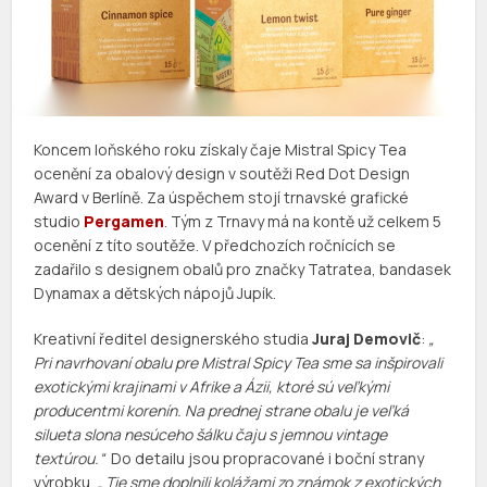
Koncem loňského roku získaly čaje Mistral Spicy Tea
ocenění za obalový design v soutěži Red Dot Design
Award v Berlíně. Za úspěchem stojí trnavské grafické
studio
Pergamen
. Tým z Trnavy má na kontě už celkem 5
ocenění z títo soutěže. V předchozích ročnících se
zadařilo s designem obalů pro značky Tatratea, bandasek
Dynamax a dětských nápojů Jupík.
Kreativní ředitel designerského studia
Juraj Demovič
:
„
Pri navrhovaní obalu pre Mistral Spicy Tea sme sa inšpirovali
exotickými krajinami v Afrike a Ázii, ktoré sú veľkými
producentmi korenín. Na prednej strane obalu je veľká
silueta slona nesúceho šálku čaju s jemnou vintage
textúrou.“
Do detailu jsou propracované i boční strany
výrobku.
„ Tie sme doplnili kolážami zo známok z exotických