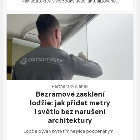
Nakladatelství Vividbooks uvádí aktualizované…
Partnerský článek
Bezrámové zasklení
lodžie: jak přidat metry
i světlo bez narušení
architektury
Lodžie bývá v bytě tím nejvíce podceněným…