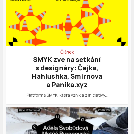
Článek
SMYK zve na setkání
s designéry: Čejka,
Hahlushka, Smirnova
a Panika.xyz
Platforma SMYK, která vznikla z iniciativy…