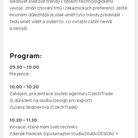
sledovat světové trendy v oblasti technologického
vývoje, změn chování trhů i zákaznických preferencí. Ještě
mnohem důležitější je však umět tyto trendy předvídat –
tedy umět vidět a slyšet to, co ostatní zatím nevidí
a neslyší.
Program:
09.30 – 10.00
Prezence
10.00 – 10.20
Zahájení, prezentace služeb agentury CzechTrade
(s důrazem na službu Design pro export)
Zuzana Sedmerová (CzechTrade)
10.20 – 11.30
Inovace, které mění svět techniky
Zdeněk Pavlíček (spolumajitel studia DIVAN DESIGN) +