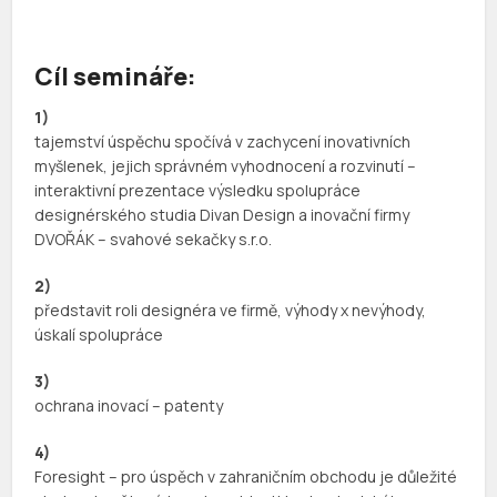
Cíl semináře:
1)
tajemství úspěchu spočívá v zachycení inovativních
myšlenek, jejich správném vyhodnocení a rozvinutí –
interaktivní prezentace výsledku spolupráce
designérského studia Divan Design a inovační firmy
DVOŘÁK – svahové sekačky s.r.o.
2)
představit roli designéra ve firmě, výhody x nevýhody,
úskalí spolupráce
3)
ochrana inovací – patenty
4)
Foresight – pro úspěch v zahraničním obchodu je důležité