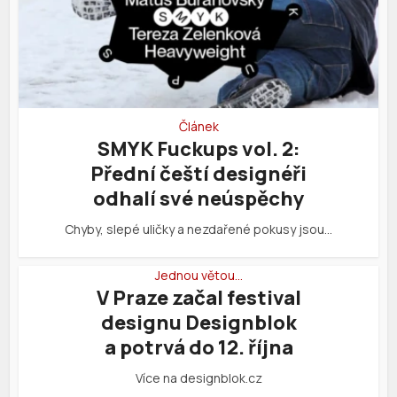
Článek
SMYK Fuckups vol. 2:
Přední čeští designéři
odhalí své neúspěchy
Chyby, slepé uličky a nezdařené pokusy jsou…
Jednou větou…
V Praze začal festival
designu Designblok
a potrvá do 12. října
Více na designblok.cz