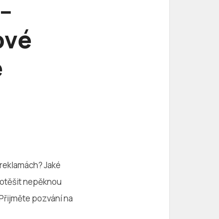
 –
ové
é
a reklamách? Jaké
 potěšit nepěknou
 Přijměte pozvání na