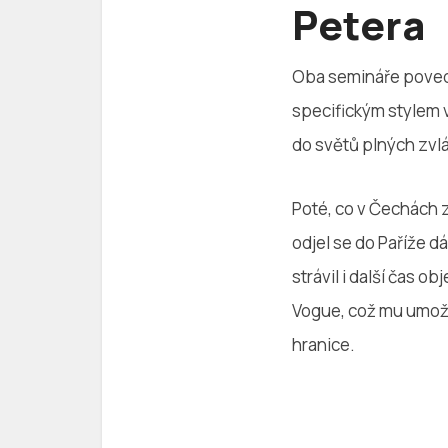
Petera
Oba semináře poved
specifickým stylem 
do světů plných zvl
Poté, co v Čechách z
odjel se do Paříže 
strávil i další čas o
Vogue, což mu umožn
hranice.