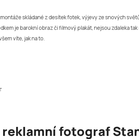
é montáže skládané z desítek fotek, výjevy ze snových svět
edkem je barokní obraz či filmový plakát, nejsou zdaleka tak 
šem víte, jak na to.
z
 reklamní fotograf Stan