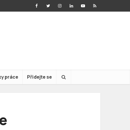
ky práce
Přidejte se
e