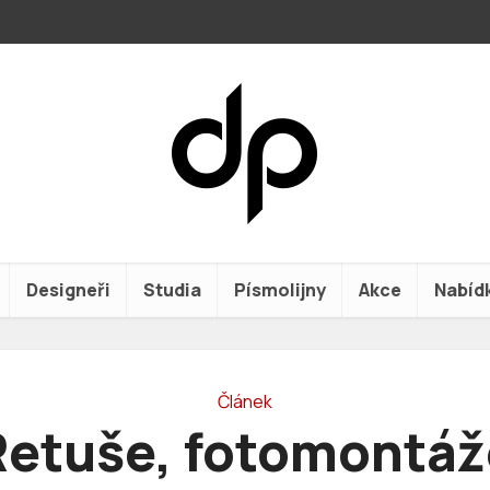
Designeři
Studia
Písmolijny
Akce
Nabíd
Článek
Retuše, fotomontáž