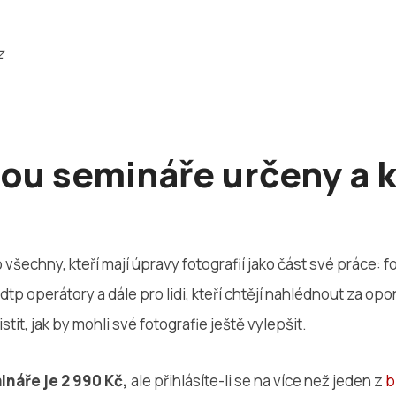
z
ou semináře určeny a k
všechny, kteří mají úpravy fotografií jako část své práce: f
 dtp operátory a dále pro lidi, kteří chtějí nahlédnout za o
istit, jak by mohli své fotografie ještě vylepšit.
náře je 2 990 Kč,
ale přihlásíte-li se na více než jeden z
b