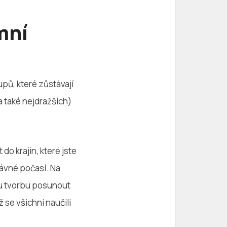
mní
pů, které zůstávají
a také nejdražších)
 do krajin, které jste
právné počasí. Na
ou tvorbu posunout
ž se všichni naučili