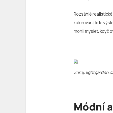
Rozsáhlé realistick
kolorování, kde výsl
mohli myslet, když ov
Zdroj: lightgarden.c
Módní a