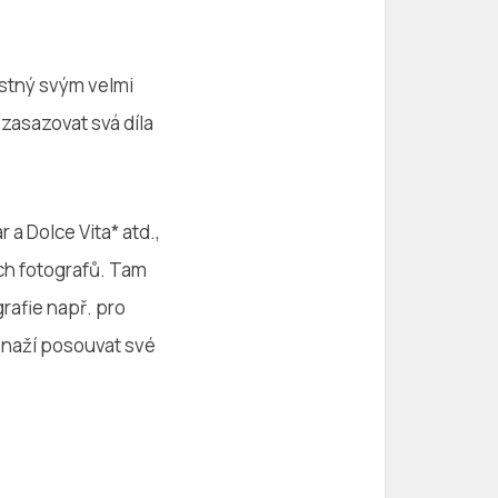
stný svým velmi
zasazovat svá díla
 a Dolce Vita* atd.,
ch fotografů. Tam
grafie např. pro
snaží posouvat své