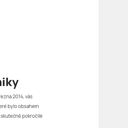
niky
března 2014, vás
teré bylo obsahem
 skutečně pokročilé