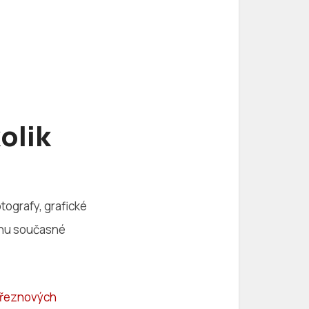
olik
otografy, grafické
ponu současné
řeznových