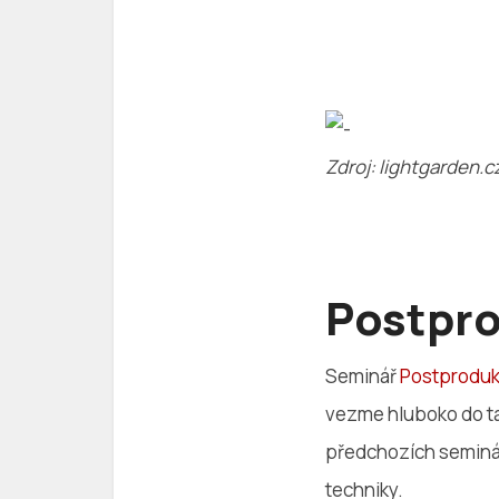
Zdroj: lightgarden.c
Postpro
Seminář
Postprodukc
vezme hluboko do ta
předchozích seminář
techniky.