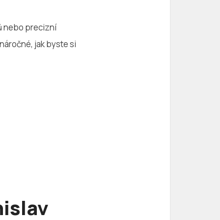
ů nebo precizní
náročné, jak byste si
islav