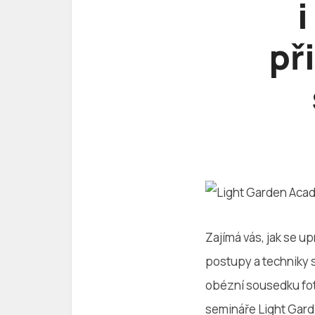
i
př
Zajímá vás, jak se u
postupy a techniky 
obézní sousedku fotk
semináře Light Gard