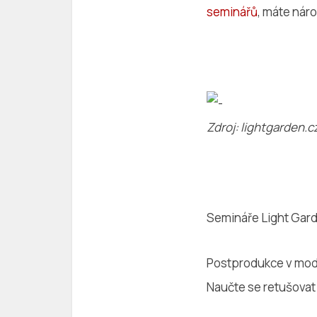
seminářů
, máte nár
Zdroj: lightgarden.c
Semináře Light Gar
Postprodukce v modní
Naučte se retušovat