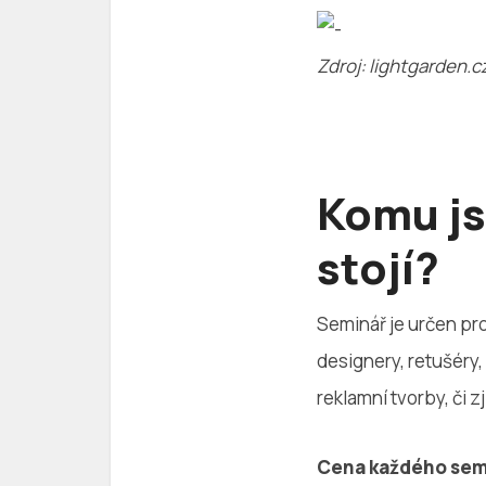
Zdroj: lightgarden.c
Komu js
stojí?
Seminář je určen pro 
designery, retušéry,
reklamní tvorby, či zj
Cena každého semi