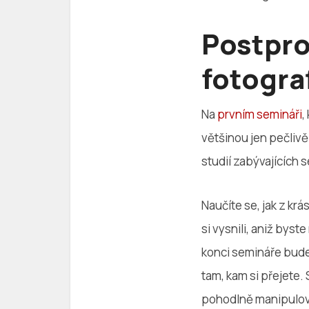
Postpro
fotograf
Na
prvním semináři
,
většinou jen pečlivě
studií zabývajících 
Naučíte se, jak z krás
si vysnili, aniž byst
konci semináře bude
tam, kam si přejete. 
pohodlně manipulovat 