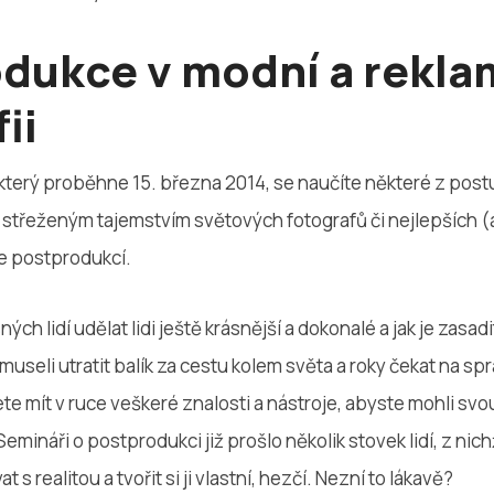
dukce v modní a rekla
ii
 který proběhne 15. března 2014, se naučíte některé z postu
 střeženým tajemstvím světových fotografů či nejlepších (
se postprodukcí.
ných lidí udělat lidi ještě krásnější a dokonalé a jak je zasadit
e museli utratit balík za cestu kolem světa a roky čekat na s
te mít v ruce veškeré znalosti a nástroje, abyste mohli sv
Semináři o postprodukci již prošlo několik stovek lidí, z nich
s realitou a tvořit si ji vlastní, hezčí. Nezní to lákavě?