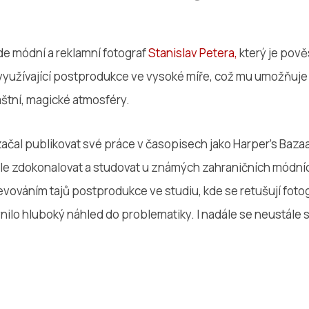
e módní a reklamní fotograf
Stanislav Petera,
který je pově
využívající postprodukce ve vysoké míře, což mu umožňuje 
áštní, magické atmosféry.
ačal publikovat své práce v časopisech jako Harper’s Bazaar
dále zdokonalovat a studovat u známých zahraničních módní
bjevováním tajů postprodukce ve studiu, kde se retušují foto
ilo hluboký náhled do problematiky. I nadále se neustále 