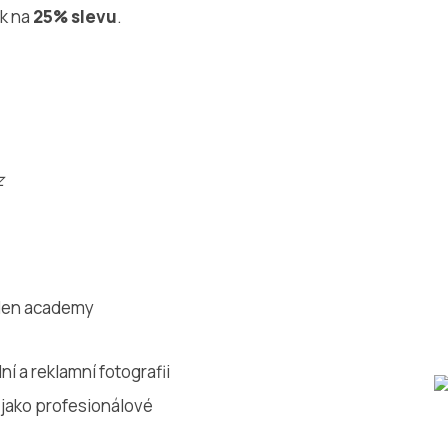
ok na
25% slevu
.
z
den academy
 a reklamní fotografii
 jako profesionálové