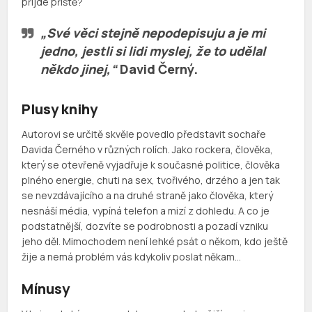
přijde příště?
„Své věci stejně nepodepisuju a je mi
jedno, jestli si lidi myslej, že to udělal
někdo jinej,“
David Černý.
Plusy knihy
Autorovi se určitě skvěle povedlo představit sochaře
Davida Černého v různých rolích. Jako rockera, člověka,
který se otevřeně vyjadřuje k současné politice, člověka
plného energie, chuti na sex, tvořivého, drzého a jen tak
se nevzdávajícího a na druhé straně jako člověka, který
nesnáší média, vypíná telefon a mizí z dohledu. A co je
podstatnější, dozvíte se podrobnosti a pozadí vzniku
jeho děl. Mimochodem není lehké psát o někom, kdo ještě
žije a nemá problém vás kdykoliv poslat někam…
Mínusy