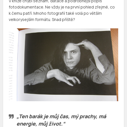
V knize chybí seznam, datace a podrobnější popis
fotodokumentace. Ne vždy je na první pohled zřejmé, co
k čemu patří. Mnoho fotografií také volá po větším
velkorysejším formátu. Snad příště?
„Ten barák je můj čas, mý prachy, má
energie, můj život.“