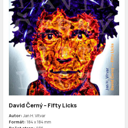
David Černý – Fifty Licks
Autor:
Jan H. Vitvar
Formát:
184 x 184 mm