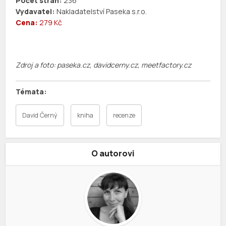
Počet stran:
236
Vydavatel:
Nakladatelství Paseka s.r.o.
Cena:
279 Kč
Zdroj a foto: paseka.cz, davidcerny.cz, meetfactory.cz
David Černý
kniha
recenze
O autorovi