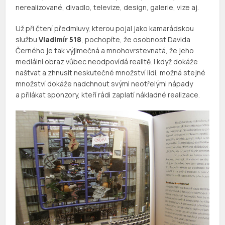
nerealizované, divadlo, televize, design, galerie, vize aj.
Už při čtení předmluvy, kterou pojal jako kamarádskou
službu
Vladimír 518
, pochopíte, že osobnost Davida
Černého je tak výjimečná a mnohovrstevnatá, že jeho
mediální obraz vůbec neodpovídá realitě. I když dokáže
naštvat a zhnusit neskutečné množství lidí, možná stejné
množství dokáže nadchnout svými neotřelými nápady
a přilákat sponzory, kteří rádi zaplatí nákladné realizace.