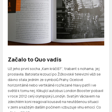
Začalo to Quo vadis
Už jeho první socha „Kam kráčíš?“, trabant s nohama, jej
proslavila. Batolata lezoucí po Žižkovské televizní věži se
dávno stala jedním ze symbolů Prahy. Ocelové
horizontálně nebo vertikálně rozřezané hlavy patří i ve
světě k tomu nej. Klikující autobus London Booster pobavil
v roce 2012 celý olympijský Londýn. Svatým Václavem na
zdechlém koni reagoval kousavě na neutěšenou situaci
v zemi a každým dalším počinem vzbuzuje vlnu emocí. Co