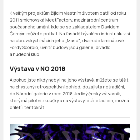
K velkým projektům žijícím vlastním životem patří od roku
2011 smíchovská MeetFactory, mezinárodní centrum
současného umění, kde se se zakladatelem Davidem
Černým můžete potkat. Na fasádě bývalého industriálu visí
na obrovských hácích jeho „Maso“, dva rudé laminátové
Fordy Scorpio, uvnitř budovy jsou galerie, divadlo
a hudební klub.
Výstava v NG 2018
A pokud jste nikdy nebyli na jeho výstavě, můžete se těšit
na chystaný retrospektivní pohled, dozajista netradiční,
do Národní galerie v roce 2018. Jediný český výtvarník,
který má pilotní zkoušky a na výstavy létá letadlem, možná
přiletí i tentokrát.