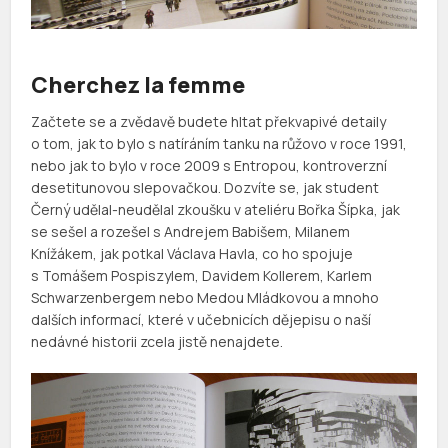
Cherchez la femme
Začtete se a zvědavě budete hltat překvapivé detaily
o tom, jak to bylo s natíráním tanku na růžovo v roce 1991,
nebo jak to bylo v roce 2009 s Entropou, kontroverzní
desetitunovou slepovačkou. Dozvíte se, jak student
Černý udělal-neudělal zkoušku v ateliéru Bořka Šípka, jak
se sešel a rozešel s Andrejem Babišem, Milanem
Knížákem, jak potkal Václava Havla, co ho spojuje
s Tomášem Pospiszylem, Davidem Kollerem, Karlem
Schwarzenbergem nebo Medou Mládkovou a mnoho
dalších informací, které v učebnicích dějepisu o naší
nedávné historii zcela jistě nenajdete.