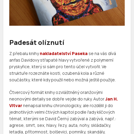
Padesát olíznutí
Z přebalu knihy
nakladatelství Paseka
se na vás dívá
anfas Davidovy střapaté hlavy vytvořené z polymerní
pryskyřice, který si sám pro tento účel vytvořil. Ve
struktuře rozeznáte kosti, ozubená kola a různé
součástky, které kdy použil nebo možná ještě použije.
Čtvercový formát knihy ozvláštněný oranžovými
neonovými detaily se dobře vejde do ruky. Autor
Jan H.
Vitvar
nenapsal knihu chronologicky, ale rozdělil ji do
jednotlivých velmi čtivých kapitol podle řady klíčových
témat, kterými se David Černý zabýval a zabývá, např.:
agrese, smrt, sex, hlavy, řezy, auta, nohy, skládačky,
letadla, přítomnost, bolševici, pomníky, skandály,