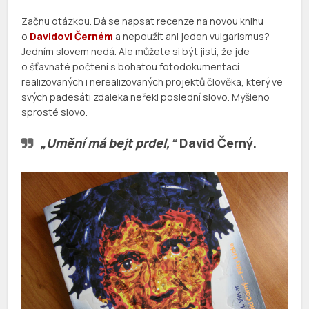
Začnu otázkou. Dá se napsat recenze na novou knihu
o
Davidovi Černém
a nepoužít ani jeden vulgarismus?
Jedním slovem nedá. Ale můžete si být jisti, že jde
o šťavnaté počtení s bohatou fotodokumentací
realizovaných i nerealizovaných projektů člověka, který ve
svých padesáti zdaleka neřekl poslední slovo. Myšleno
sprosté slovo.
„Umění má bejt prdel,“
David Černý.