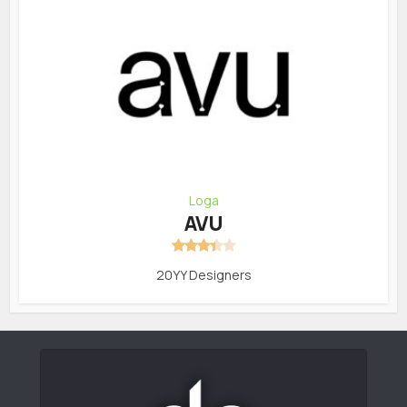
Loga
AVU
20YY Designers