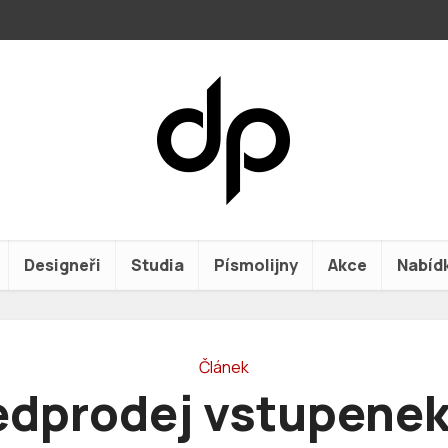
Designeři
Studia
Písmolijny
Akce
Nabíd
Článek
edprodej vstupenek