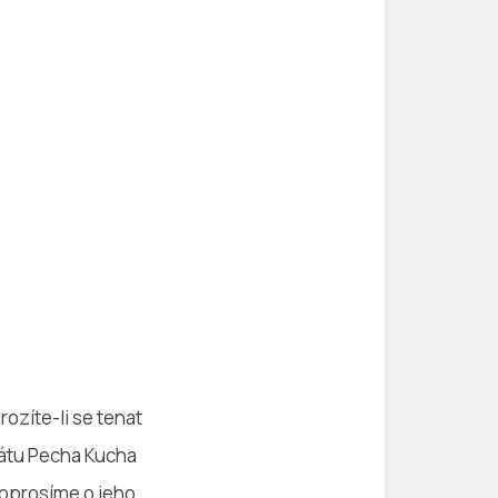
ozíte-li se tenat
mátu Pecha Kucha
poprosíme o jeho