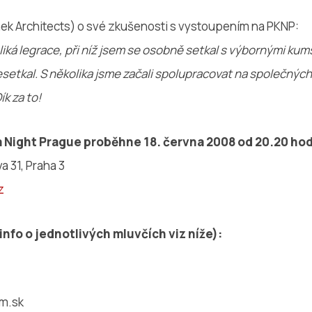
ek Architects) o své zkušenosti s vystoupením na PKNP:
iká legrace, při níž jsem se osobně setkal s výbornými kumš
setkal. S několika jsme začali spolupracovat na společnýc
k za to!
Night Prague proběhne 18. června 2008 od 20.20 hod
a 31, Praha 3
z
info o jednotlivých mluvčích viz níže):
m.sk