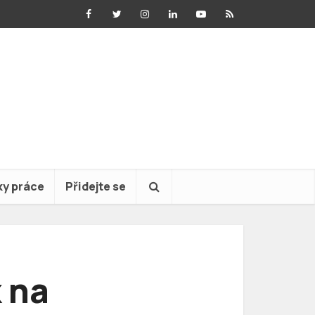
ky práce
Přidejte se
 na