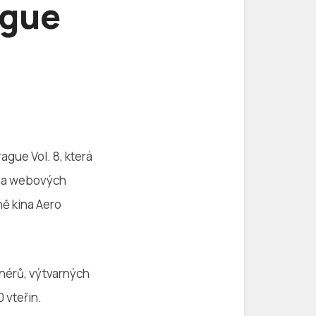
ague
gue Vol. 8, která
n na webových
ně kina Aero
gnérů, výtvarných
 vteřin.