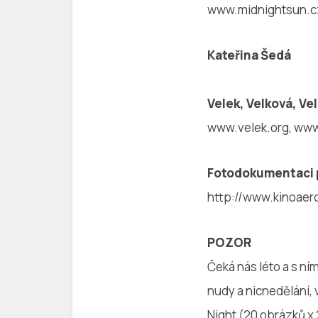
www.midnightsun.c
Kateřina Šedá
Velek, Velková, Vel
www.velek.org, ww
Fotodokumentaci p
http://www.kinoae
POZOR
Čeká nás léto a s ní
nudy a nicnedělání,
Night (20 obrázků x