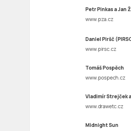
Petr Pinkas a Jan Ž
www.pza.cz
Daniel Piršč (PIR
www.pirsc.cz
Tomáš Pospěch
www.pospech.cz
Vladimír Strejček
www.drawetc.cz
Midnight Sun