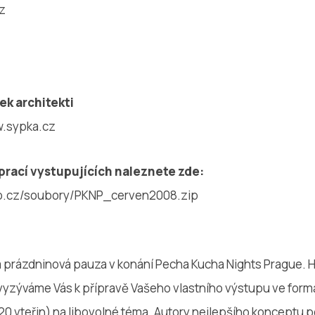
z
ek architekti
w.sypka.cz
rací vystupujících naleznete zde:
ro.cz/soubory/PKNP_cerven2008.zip
m prázdninová pauza v konání Pecha Kucha Nights Prague. Hr
 vyzýváme Vás k přípravě Vašeho vlastního výstupu ve for
 20 vteřin) na libovolné téma. Autory nejlepšího konceptu 