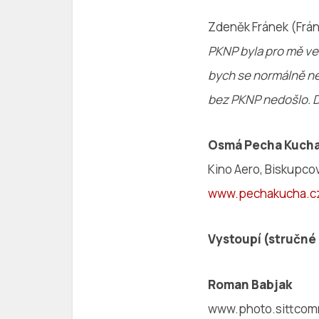
Zdeněk Fránek (Frán
PKNP byla pro mě vel
bych se normálně ne
bez PKNP nedošlo. Dí
Osmá Pecha Kucha 
Kino Aero, Biskupcov
www.pechakucha.c
Vystoupí (stručné 
Roman Babjak
www.photo.sittcom