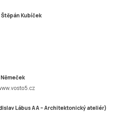
a Štěpán Kubíček
da Němeček
 www.vosto5.cz
dislav Lábus AA – Architektonický ateliér)