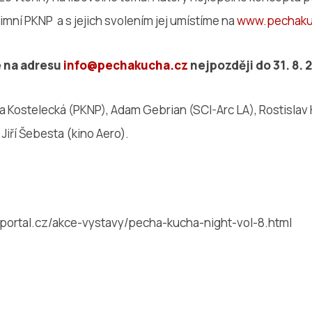
mní PKNP a s jejich svolením jej umístíme na
www.pechaku
e na adresu
info@pechakucha.cz
nejpozději do 31. 8. 
a Kostelecká (PKNP), Adam Gebrian (SCI-Arc LA), Rostisla
Jiří Šebesta (kino Aero).
portal.cz/akce-vystavy/pecha-kucha-night-vol-8.html