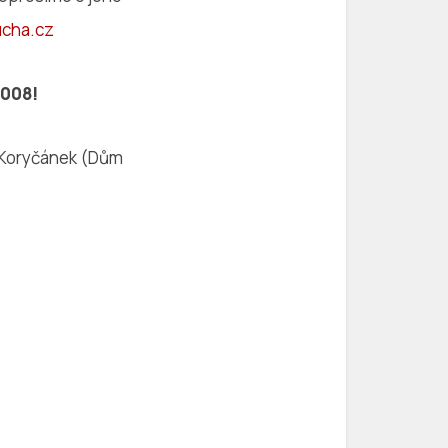
cha.cz
2008!
v Koryčánek (Dům