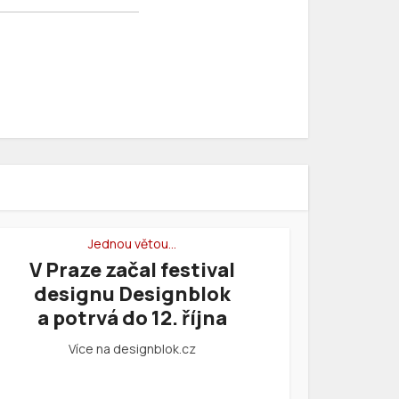
Jednou větou…
V Praze začal festival
designu Designblok
a potrvá do 12. října
Více na designblok.cz