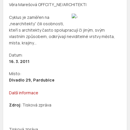
Věra Marešová OFFCITY_NE/ARCHITEKTI
Cyklus je zaměřen na
„nearchitekty“ čili osobnosti,
kteří s architekty často spolupracují či jiným, svým
vlastním způsobem, odkrývají neviditelné vrstvy města,
místa, krajiny…
Datum:
16. 3. 2011
Místo:
Divadlo 29
, Pardubice
Další informace
Zdroj
: Tisková zpráva
Tisková zpráva