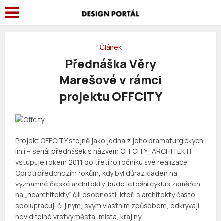
Článek
Přednáška Věry
Marešové v rámci
projektu OFFCITY
Projekt OFFCITY stejně jako jedna z jeho dramaturgických
linií – seriál přednášek s názvem OFFCITY_ARCHITEKTI
vstupuje rokem 2011 do třetího ročníku své realizace.
Oproti předchozím rokům, kdy byl důraz kladen na
významné české architekty, bude letošní cyklus zaměřen
na „nearchitekty“ čili osobnosti, kteří s architekty často
spolupracují či jiným, svým vlastním způsobem, odkrývají
neviditelné vrstvy města, místa, krajiny…