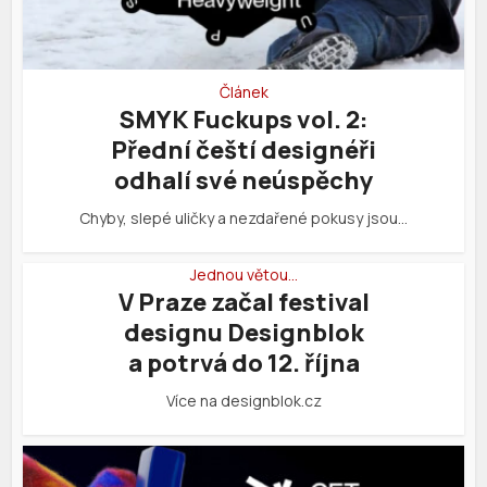
Článek
SMYK Fuckups vol. 2:
Přední čeští designéři
odhalí své neúspěchy
Chyby, slepé uličky a nezdařené pokusy jsou…
Jednou větou…
V Praze začal festival
designu Designblok
a potrvá do 12. října
Více na designblok.cz