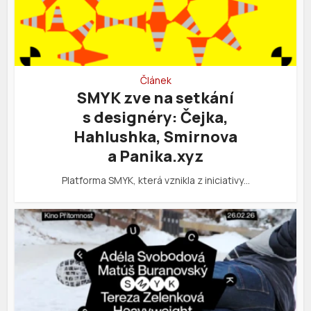
Článek
SMYK zve na setkání
s designéry: Čejka,
Hahlushka, Smirnova
a Panika.xyz
Platforma SMYK, která vznikla z iniciativy…