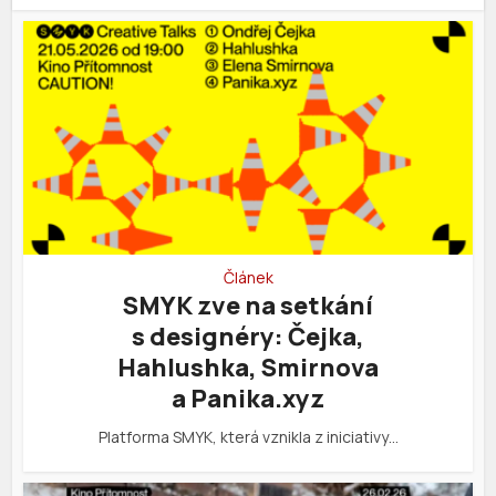
Článek
SMYK zve na setkání
s designéry: Čejka,
Hahlushka, Smirnova
a Panika.xyz
Platforma SMYK, která vznikla z iniciativy…