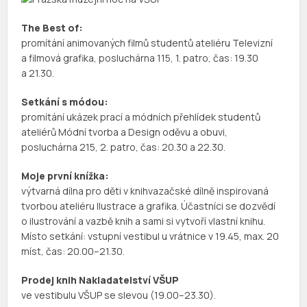
The Best of:
promítání animovaných filmů studentů ateliéru Televizní
a filmová grafika, posluchárna 115, 1. patro, čas: 19.30
a 21.30.
Setkání s módou:
promítání ukázek prací a módních přehlídek studentů
ateliérů Módní tvorba a Design oděvu a obuvi,
posluchárna 215, 2. patro, čas: 20.30 a 22.30.
Moje první knížka:
výtvarná dílna pro děti v knihvazačské dílně inspirovaná
tvorbou ateliéru Ilustrace a grafika. Účastníci se dozvědí
o ilustrování a vazbě knih a sami si vytvoří vlastní knihu.
Místo setkání: vstupní vestibul u vrátnice v 19.45, max. 20
míst, čas: 20.00–21.30.
Prodej knih Nakladatelství VŠUP
ve vestibulu VŠUP se slevou (19.00–23.30).