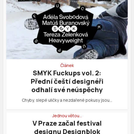
Článek
SMYK Fuckups vol. 2:
Přední čeští designéři
odhalí své neúspěchy
Chyby, slepé uličky a nezdařené pokusy jsou…
Jednou větou…
V Praze začal festival
designu Designblok