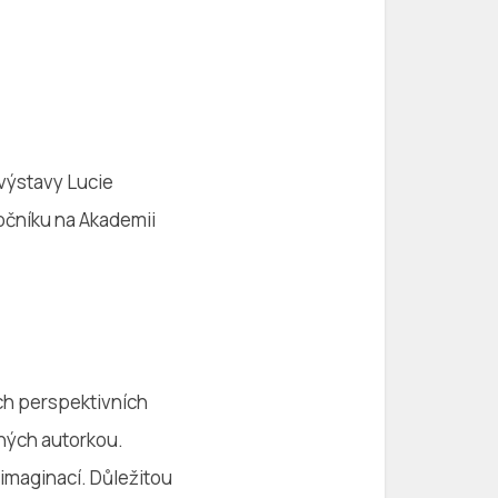
 výstavy Lucie
očníku na Akademii
ých perspektivních
ených autorkou.
 imaginací. Důležitou