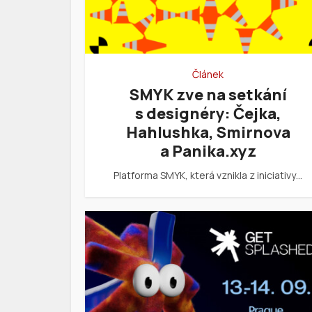
Článek
SMYK zve na setkání
s designéry: Čejka,
Hahlushka, Smirnova
a Panika.xyz
Platforma SMYK, která vznikla z iniciativy…