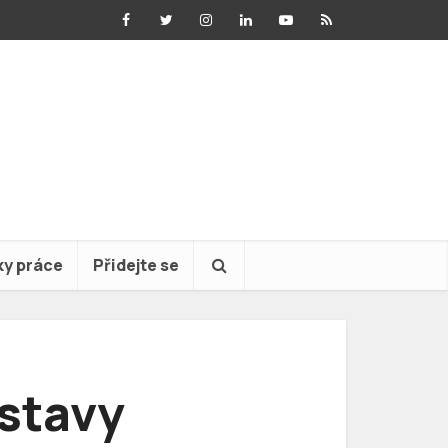
ky práce
Přidejte se
stavy