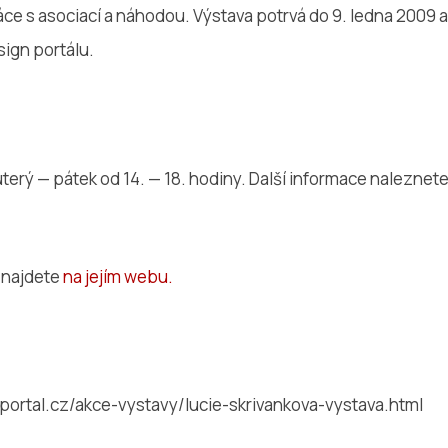
ráce s asociací a náhodou. Výstava potrvá do 9. ledna 2009
ign portálu.
úterý — pátek od 14. — 18. hodiny. Další informace nalezne
 najdete
na jejím webu.
ortal.cz/akce-vystavy/lucie-skrivankova-vystava.html