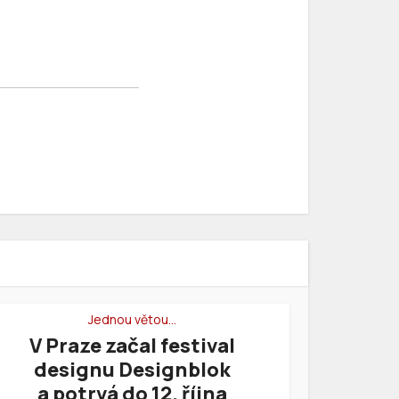
Jednou větou…
V Praze začal festival
designu Designblok
a potrvá do 12. října