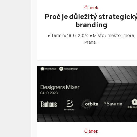
Článek
Proč je důležitý strategick
branding
● Termín: 18. 6. 2024 ● Místo: město_moře,
Praha…
Článek