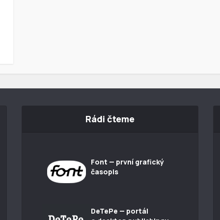
Rádi čteme
Font — první grafický
časopis
DeTePe — portál