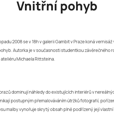
Vnitřní pohyb
stopadu 2008 se v 18h v galerii Gambit v Praze koná vernisáž
 pohyb. Autorka je v současnosti studentkou závěrečného r
 ateliéru Michaela Rittsteina.
brazů dominují náhledy do existujících interiérů v nereáln
znikají postupným přemalováváním útržků fotografií, poříz
u malby vynořuje skrytý obsah plně podřízený její vlastní