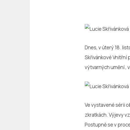
Dnes, v úterý 18. li
Skřivánkové Vnitřní
výtvarných umění , v
Ve vystavené sérii o
zkratkách. Výjevy v
Postupně se v proces