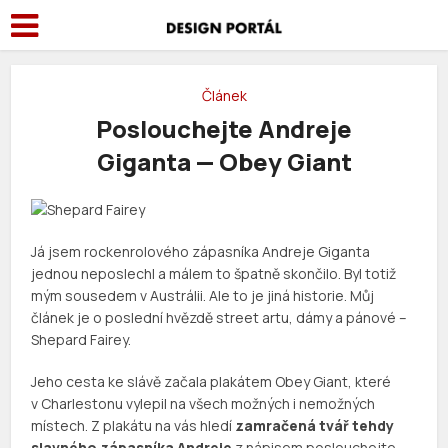
Článek
Poslouchejte Andreje
Giganta — Obey Giant
Já jsem rockenrolového zápasníka Andreje Giganta
jednou neposlechl a málem to špatně skončilo. Byl totiž
mým sousedem v Austrálii. Ale to je jiná historie. Můj
článek je o poslední hvězdě street artu, dámy a pánové –
Shepard Fairey.
Jeho cesta ke slávě začala plakátem Obey Giant, které
v Charlestonu vylepil na všech možných i nemožných
místech. Z plakátu na vás hledí
zamračená tvář tehdy
slavného zápasníka Andreje
z nápisem poslouchejte