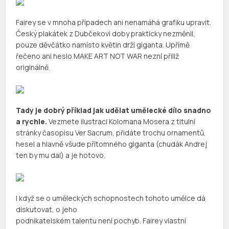
Fairey se v mnoha případech ani nenamáhá grafiku upravit.
Český plakátek z Dubčekovi doby prakticky nezměnil,
pouze děvčátko namísto květin drží giganta. Upřímě
řečeno ani heslo MAKE ART NOT WAR nezní přiliž
originálně.
Tady je dobrý příklad jak udělat umělecké dílo snadno
a rychle.
Vezmete ilustraci Kolomana Mosera z titulní
stránky časopisu Ver Sacrum, přidáte trochu ornamentů,
hesel a hlavně všude přítomného giganta (chudák Andrej
ten by mu dal) a je hotovo.
I když se o uměleckých schopnostech tohoto umělce dá
diskutovat, o jeho
podnikatelském talentu není pochyb. Fairey vlastní