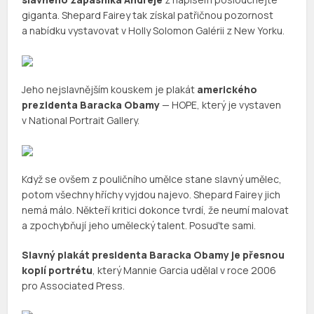
giganta. Shepard Fairey tak získal patřičnou pozornost
a nabídku vystavovat v Holly Solomon Galérii z New Yorku.
Jeho nejslavnějším kouskem je plakát
amerického
prezidenta Baracka Obamy
— HOPE, který je vystaven
v National Portrait Gallery.
Když se ovšem z pouličního umělce stane slavný umělec,
potom všechny hříchy vyjdou najevo. Shepard Fairey jich
nemá málo. Někteří kritici dokonce tvrdí, že neumí malovat
a zpochybňují jeho umělecký talent. Posuďte sami.
Slavný plakát presidenta Baracka Obamy je přesnou
kopií portrétu
, který Mannie Garcia udělal v roce 2006
pro Associated Press.