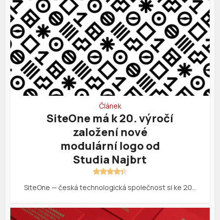
Článek
SiteOne má k 20. výročí
založení nové
modulární logo od
Studia Najbrt
SiteOne — česká technologická společnost si ke 20…