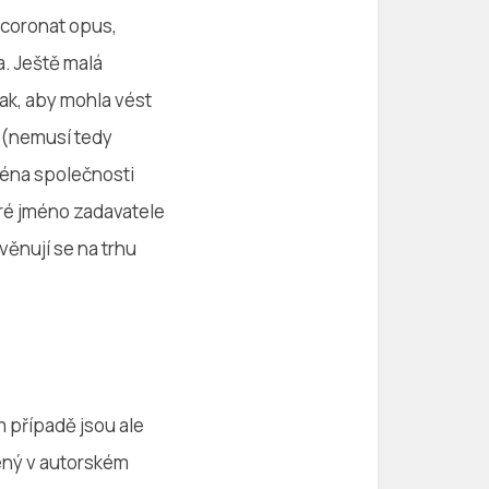
s coronat opus,
a. Ještě malá
tak, aby mohla vést
í (nemusí tedy
ména společnosti
bré jméno zadavatele
věnují se na trhu
m případě jsou ale
zený v autorském