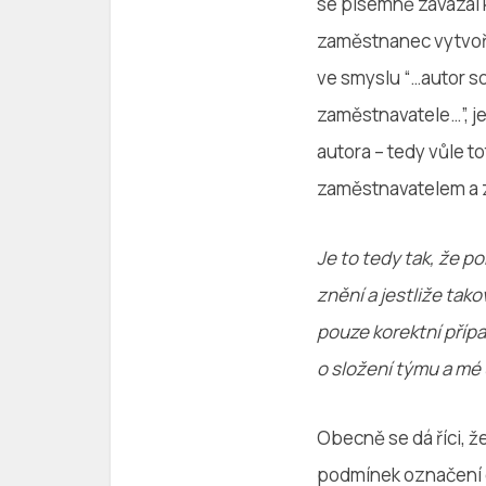
se písemně zavázal k
zaměstnanec vytvoři
ve smyslu “…autor so
zaměstnavatele…”, je
autora – tedy vůle 
zaměstnavatelem a 
Je to tedy tak, že po
znění a jestliže tak
pouze korektní přípa
o složení týmu a mé
Obecně se dá říci, ž
podmínek označení d