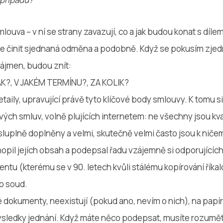
ouva – v ní se strany zavazují, co a jak budou konat s dílem
de činit sjednaná odměna a podobně. Když se pokusím zje
zájmen, budou znít:
AK?, V JAKÉM TERMÍNU?, ZA KOLIK?
taily, upravující právě tyto klíčové body smlouvy. K tomu 
ých smluv, volně plujících internetem: ne všechny jsou kva
sluplně doplněny a velmi, skutečně velmi často jsou k niče
opil jejích obsah a podepsal řadu vzájemně si odporujícíc
tu (kterému se v 90. letech kvůli stálému kopírování říkalo
o soud.
 dokumenty, neexistují (pokud ano, nevím o nich), na papí
a výsledky jednání. Když máte něco podepsat, musíte rozumě