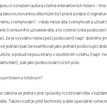
pisu či označení autora včetně interaktivních řešení – fini
 a takovou korunkou díla může být právě podpis či signatur
ému zveřejňování” – nikdy nelze díla zveřejňovat a užívat 
le či smluvního uživatele díla, a to včetně rizika poškozen
stačí, že je vyvoláno nebezpečí poškození) např. dobrého j
vé jednání pak lze kvalifikovat jako jednání poškozující do
utěže, a pokud nejsou strany v soutěžním vztahu (např. ne
ktivitám), pak jako poškozování cizích práv.
ne porfoliem a tištěným?
o zákona se jedná o jiné způsoby rozšiřování díla, v každé
íla. Takže rozdíl je jistě technický a dále speciálně vyme