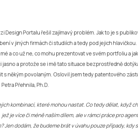
i Design Portalu řešil zajímavý problém. Jak to je s publiko
ení v jiných firmách či studiích a tedy pod jejich hlavičkou.
ě mé a co už ne, co mohu prezentovat ve svém portfoliu a ja
 jasno a protože se i mě tato situace bezprostředně dotýká
t s někým povolaným. Oslovil jsem tedy patentového zást
 Petra Přehnila, Ph.D.
ejich kombinací, které mohou nastat. Co tedy dělat, když c
 jež je více či méně naším dílem, ale v rámci práce pro agent
m? Jen dodám, že budeme brát v úvahu pouze případy, kdy 