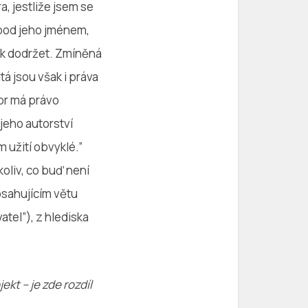
a, jestliže jsem se
pod jeho jménem,
zek dodržet. Zmíněná
á jsou však i práva
tor má právo
jeho autorství
m užití obvyklé.”
koliv, co buď není
bsahujícím větu
tel”), z hlediska
kt – je zde rozdíl