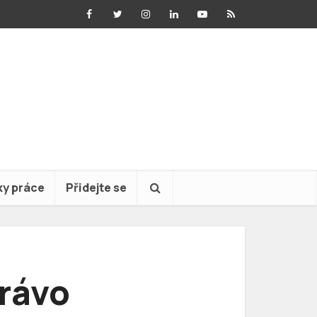
ky práce
Přidejte se
právo