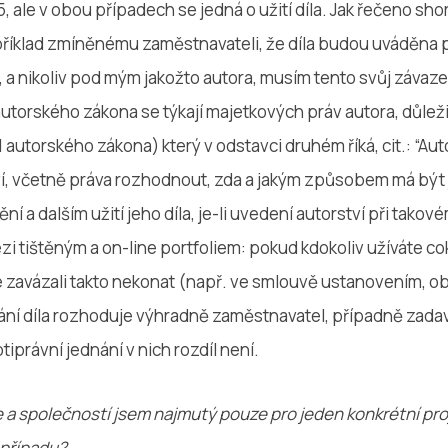
, ale v obou případech se jedná o užití díla. Jak řečeno shor
říklad zmíněnému zaměstnavateli, že díla budou uváděna 
, a nikoliv pod mým jakožto autora, musím tento svůj záva
utorského zákona se týkají majetkových práv autora, důležit
1 autorského zákona) který v odstavci druhém říká, cit.: “Au
ví, včetně práva rozhodnout, zda a jakým způsobem má být 
í a dalším užití jeho díla, je-li uvedení autorství při takové
ezi tištěným a on-line portfoliem: pokud kdokoliv užíváte co
se zavázali takto nekonat (např. ve smlouvě ustanovením, o
ání díla rozhoduje výhradně zaměstnavatel, případně zadava
iprávní jednání v nich rozdíl není.
 a společností jsem najmutý pouze pro jeden konkrétní proje
 případu?