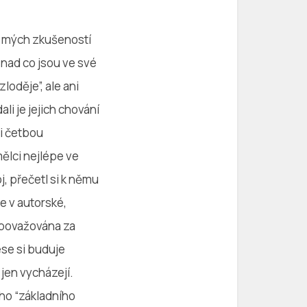
le mých zkušeností
 nad co jsou ve své
loděje”, ale ani
ali je jejich chování
li četbou
ělci nejlépe ve
j, přečetl si k němu
e v autorské,
 považována za
se si buduje
jen vycházejí.
oho “základního