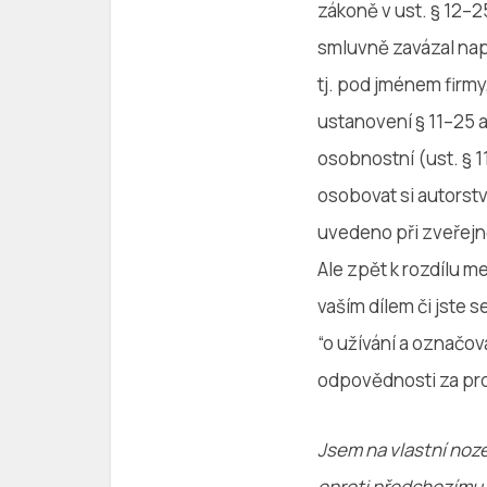
zákoně v ust. § 12–25
smluvně zavázal nap
tj. pod jménem firmy
ustanovení § 11–25 a
osobnostní (ust. § 1
osobovat si autorst
uvedeno při zveřejněn
Ale zpět k rozdílu m
vaším dílem či jste 
“o užívání a označov
odpovědnosti za prot
Jsem na vlastní noze
oproti předchozímu