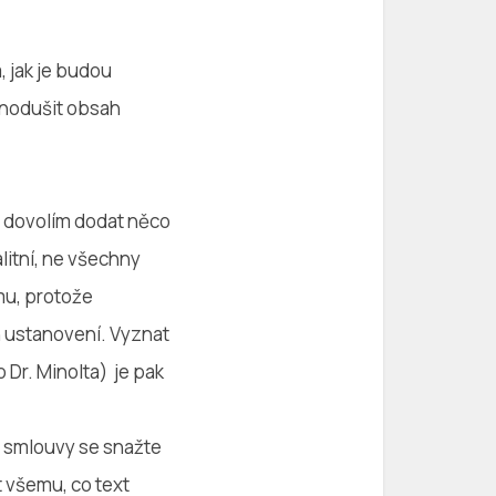
, jak je budou
dnodušit obsah
si dovolím dodat něco
litní, ne všechny
mu, protože
h ustanovení. Vyznat
 Dr. Minolta) je pak
r smlouvy se snažte
t všemu, co text