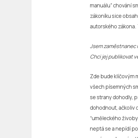
manuálu” chování sm
zákoníku sice obsah
autorského zákona. T
Jsem zaměstnanec něj
Chci jej publikovat 
Zde bude klíčovým m
všech písemných sml
se strany dohodly, 
dohodnout, ačkoliv 
“uměleckého živobyt
neptá se a nepídí p