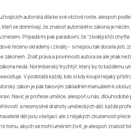
užívajících autorská díla ke své obživě roste, alespoň pod
, kteří se domnívají, že znalost autorského zákona je něčím,
neseni. Připadá mi pak paradoxní, že “zloději křičí chyťte z
idově řečeno okradený i zloděj – si nejsou tak docela jisti, zd
se zákonem. Znát práva a povinnosti autora se ale jinak než
ákona nedá. Norimberský trychtýř, který by to každému um
neexistuje. V podstatě každý, kdo si kdy koupil nějaký přístro
utorský zákon je pak takovým základním manuálem k obsluz
praxi. Navíc je profese umělce, alespoň u nás, dlouhodobě
livosti a nesmyslné drahoty uměleckých děl; každá profe
vatelé děl jsou všelijací, ale z nějakých zkušeností přece 
 k tomu, abych se mohl uměním živit, je alespoň znalost t