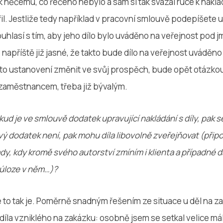
 něčemu, co řečeno nebylo a sám si tak svázal ruce k nakládá
l. Jestliže tedy například v pracovní smlouvě podepíšete u
uhlasí s tím, aby jeho dílo bylo uváděno na veřejnost pod 
 napříště již jasné, že takto bude dílo na veřejnost uváděno
toto ustanovení změnit ve svůj prospěch, bude opět otázko
zaměstnancem, třeba již bývalým.
kud je ve smlouvě dodatek upravující nakládání s díly, pak se
ový dodatek není, pak mohu díla libovolně zveřejňovat (přip
dy, kdy kromě svého autorství zmíním i klienta a případné d
 úloze v něm…)?
e to tak je. Poměrně snadným řešením ze situace u děl na z
íla vzniklého na zakázku: osobně jsem se setkal velice má