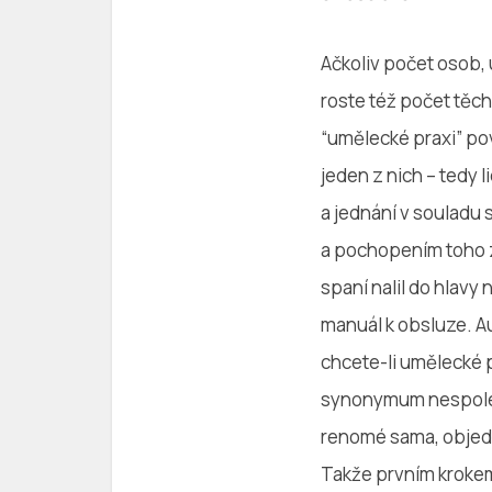
Ačkoliv počet osob, 
roste též počet těch
“umělecké praxi” povz
jeden z nich – tedy l
a jednání v souladu 
a pochopením toho z
spaní nalil do hlavy 
manuál k obsluze. A
chcete-li umělecké 
synonymum nespoleh
renomé sama, objedna
Takže prvním krokem