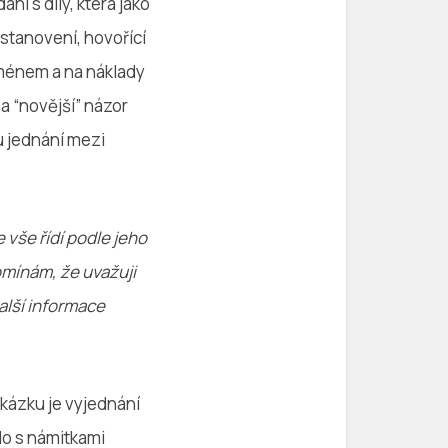
ní s díly, která jako
stanovení, hovořící
jménem a na náklady
 a “novější” názor
u jednání mezi
 vše řídí podle jeho
omínám, že uvažuji
alší informace
akázku je vyjednání
lo s námitkami