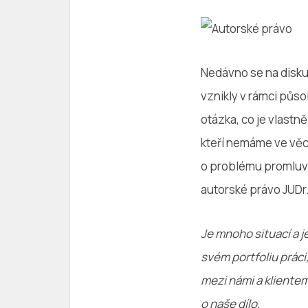
Nedávno se na diskuz
vznikly v rámci působ
otázka, co je vlastn
kteří nemáme ve věci
o problému promluvi
autorské právo JUDr.
Je mnoho situací a j
svém portfoliu práci,
mezi námi a kliente
o naše dílo.