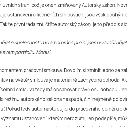
luvních stran, což je onen zmiňovaný Autorský zákon. No
uje ustanovení o licenčních smlouvách, jsou však pouhým
akže první rada zní: čtěte autorský zákon, je to předpis sl
aké společnosti a v rámci práce pro ni jsem vytvořil nějak
ve svém portfoliu. Mohu?
omentem pracovní smlouva. Dovolím si zmínit jedno ze zák
uv na světě: smlouva je materiálně zachycená dohoda. A d
písemná smlouva tedy má obsahovat právě onu dohodu. Je
do režimu autorského zákona nespadá, činí nejméně polovi
í”. Pokud tedy autor nastupující do pracovního poměru o d
o významu ustanovení, kterým nerozumí, jen podepíše, můž