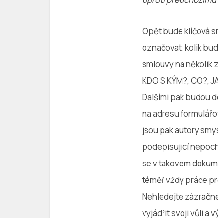
Opět bude klíčová sml
označovat, kolik bu
smlouvy na několik 
KDO S KÝM?, CO?, J
Dalšími pak budou de
na adresu formulářov
jsou pak autory smy
podepisující nepoch
se v takovém dokumen
téměř vždy práce pr
Nehledejte zázračné
vyjádřit svoji vůli 