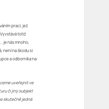
váním prací, jež
 Vyvstává totiž
k… je nás mnoho,
, není na škodu si
upce a odborníka na
hceme uveřejnit ve
uru či jiný subjekt
se skutečně jedná