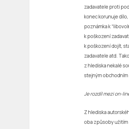
zadavatele proti pod
konec korunuje dílo,
poznámka k “libovoln
k poškození zadavate
k poškození dojít, 
zadavatele atd. Tako
z hlediska nekalé so
stejným obchodním a
Je rozdíl mezi on-li
Z hlediska autorskéh
oba způsoby užitím d