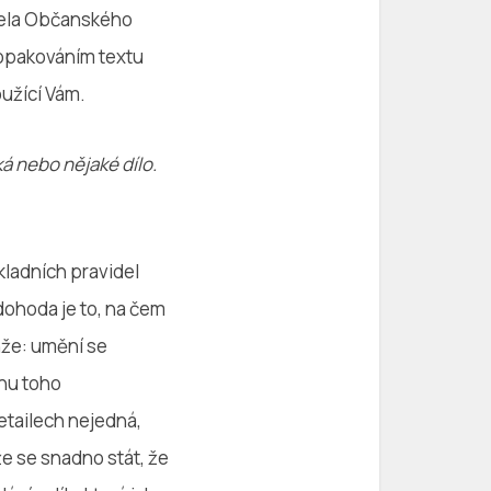
vela Občanského
 opakováním textu
oužící Vám.
á nebo nějaké dílo.
ladních pravidel
ohoda je to, na čem
nže: umění se
nu toho
etailech nejedná,
e se snadno stát, že