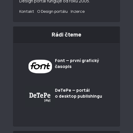
Design portál funguje od roku 2005.
Kontakt
O Design portálu
Inzerce
Rádi čteme
Font — první grafický
časopis
DeTePe — portál
o desktop publishingu