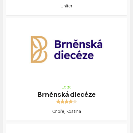
Unifer
Loga
Brněnská diecéze
Ondřej Kostiha