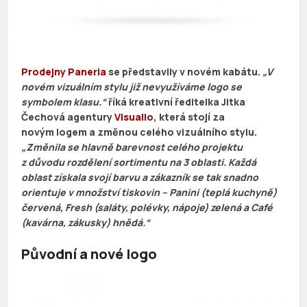
Prodejny Paneria
se představily v novém kabátu.
„V
novém vizuálním stylu již nevyužíváme logo se
symbolem klasu.“
říká kreativní ředitelka Jitka
Čechová agentury
Visualio
, která stojí za
novým logem a změnou celého vizuálního stylu.
„Změnila se hlavně barevnost celého projektu
z důvodu rozdělení sortimentu na 3 oblasti. Každá
oblast získala svojí barvu a zákazník se tak snadno
orientuje v množství tiskovin – Panini (teplá kuchyně)
červená, Fresh (saláty, polévky, nápoje) zelená a Café
(kavárna, zákusky) hnědá.“
Původní a nové logo