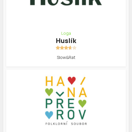
Loga
Huslík
Slow&Rat