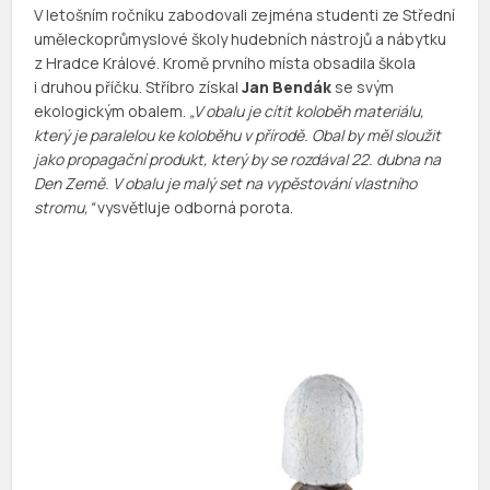
V letošním ročníku zabodovali zejména studenti ze Střední
uměleckoprůmyslové školy hudebních nástrojů a nábytku
z Hradce Králové. Kromě prvního místa obsadila škola
i druhou příčku. Stříbro získal
Jan Bendák
se svým
ekologickým obalem.
„V obalu je cítit koloběh materiálu,
který je paralelou ke koloběhu v přírodě. Obal by měl sloužit
jako propagační produkt, který by se rozdával 22. dubna na
Den Země. V obalu je malý set na vypěstování vlastního
stromu,“
vysvětluje odborná porota.