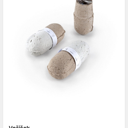
Voříšek