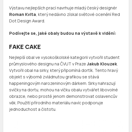
Výstavu nejlepších prací navrhuje mladý český designér
Roman Kvita
, který nedávno získal světové ocenění Red
Dot Design Award.
Podívejte se, jaké obaly budou na výstavě k vidění:
FAKE CAKE
Nejlepší obal ve vysokoškolské kategorii vytvořil student
průmyslového designu na ČVUT v Praze
Jakub Klouzek
.
Vytvořil obal na sirky, který připomíná dortík. Tento hravý
objekt s výborně zvládnutou grafikou se stává
happeningovým narozeninovým dárkem. Sirky nahrazují
svíčky na dortu, mohou na víčku obalu vytvářet libovolné
obrazce, nebo prostě jenom demonstrovat oslavencův
věk. Použití přírodního materiálu navíc podporuje
jednoduchost a čistotu.