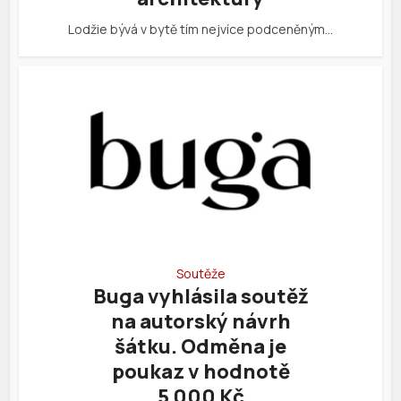
Lodžie bývá v bytě tím nejvíce podceněným…
Soutěže
Buga vyhlásila soutěž
na autorský návrh
šátku. Odměna je
poukaz v hodnotě
5 000 Kč