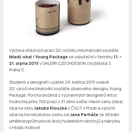
Výstava vítězných prací 20. ročníku mezinárodní soutěže
Mladý obal / Young Package
se uskuteční v termínu
11. –
21. srpna 2015
v GALERII CZECHDESIGN (Vojtěšská 3,
Praha 1).
Studenti a designéři v pátek 29. května 2015 oslavili
20. výročí mezinárodní soutěže obalového designu Young
Package. Porota složená z významných designérů letos
hodnotila přes 700 prací z 31 zemí světa. Hlavní cenu získal
obal na sirky
Jakuba Klouzka
z ČVUT v Praze a výroční
obal na horolezeckou osmu od
Jana Perháče
ze Střední
uměleckoprůmyslové školy hudebních nástrojů a nábytku
v Hradci Králové.