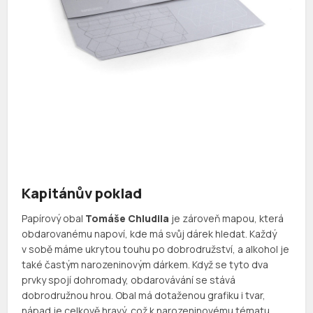
Kapitánův poklad
Papírový obal
Tomáše Chludila
je zároveň mapou, která
obdarovanému napoví, kde má svůj dárek hledat. Každý
v sobě máme ukrytou touhu po dobrodružství, a alkohol je
také častým narozeninovým dárkem. Když se tyto dva
prvky spojí dohromady, obdarovávání se stává
dobrodružnou hrou. Obal má dotaženou grafiku i tvar,
nápad je celkově hravý, což k narozeninovému tématu