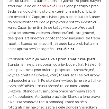
ruku se Standou a automaticky si tykáme. Do jedné ruky mi
strčil kávu a do druhé
výuková DVD
s jeho postupy a prací.
Sedám si k dlouhému stolu, u kterého je místo přibližně
pro dvacet lidí. Zapojím si iMac a jdu si sednout ke Stanovi
do boční místnosti, kde je projektor a ostatní účastníci
kurzu. Začali jsme tím, že se každý v kostce představil.
Sešla se opravdu zajímavá všehochuť lidí: fotografové,
designeři, art directoři, photoshopoví nadšenci, ale třeba
i účetní. Standa nám nastínil, jak bude kurz probíhat a vrhl
se na úpravu první fotografie –
retuš pleti
.
Předlohou nám byla
modelka s problematickou pletí
.
Standa nám nejprve popsal, co a jak bude dělat. Následně
jsme pozorovali jeho práci na projektoru. Samozřejmě,
když se díváte na člověka, který to umí, zdají se být úkony
jednoduché a jasné. Po skončení výkladu jsme se vrátili ke
svým počítačům a zkusili přesně to, co nám Standa
ukazoval. Standova 15 minutová práce nám všem zabírá
celé dopoledne. V průběhu prací nám Standa a jeho pravá
ruka Jirka neúnavně radí a pomáhají. Práce na této
fotografii nám nakonec zabrala celé pondělí. Výsledkem