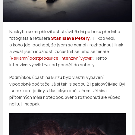
Naskytla se mi příležitost strávit 6 dní po boku předního
fotografa a retušera
Stanislava Petery
. Ti, kdo vědí,
o koho jde, pochopí, že jsem se nemohl rozhodnout jinak
a využil jsem možnosti zúčastnit se jeho semináře
“
Reklamní postprodukce: Intenzivní výcvik
”. Tento
intenzivní výcvik trval od pondělí do soboty.
Podmínkou účasti na kurzu bylo vlastní vybavení
v podobně počítače. Já si táhl s sebou 21 palcový iMac. Byl
jsem skoro jediný s klasickým počítačem, většina
přítomných měla notebook. Svého rozhodnutí ale vůbec
nelituji, naopak.