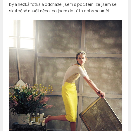
byla hezká fotka a odcházel jsem s pocitem, že jsem se
skutečně naučil něco, co jsem do této doby neuměl.