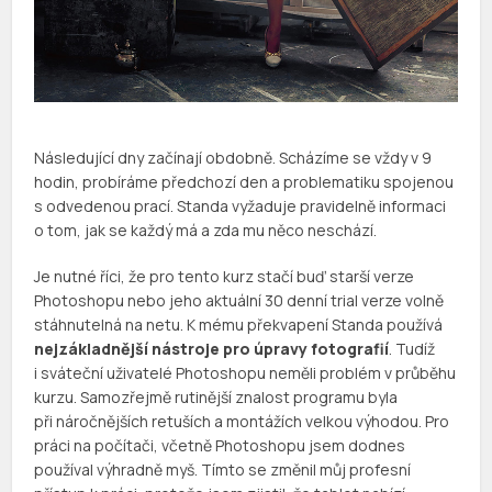
Následující dny začínají obdobně. Scházíme se vždy v 9
hodin, probíráme předchozí den a problematiku spojenou
s odvedenou prací. Standa vyžaduje pravidelně informaci
o tom, jak se každý má a zda mu něco neschází.
Je nutné říci, že pro tento kurz stačí buď starší verze
Photoshopu nebo jeho aktuální 30 denní trial verze volně
stáhnutelná na netu. K mému překvapení Standa používá
nejzákladnější nástroje pro úpravy fotografií
. Tudíž
i sváteční uživatelé Photoshopu neměli problém v průběhu
kurzu. Samozřejmě rutinější znalost programu byla
při náročnějších retuších a montážích velkou výhodou. Pro
práci na počítači, včetně Photoshopu jsem dodnes
používal výhradně myš. Tímto se změnil můj profesní