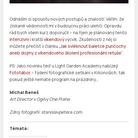
Odnáším si spoustu nových postupů a znalostí. Věřím, že
získané vědomosti mi v budoucnu práci ulehčí. Opravdu
rád bych všem kurz doporučil – na říjen je plánovaný tento
intenzivní
i kratší
víkendový
výcvik. Zkušenosti z něj si
můžete přečíst v článku „
Jak svléknout baletce punčochy
aneb dojmy z víkendového školení profesionální retuše
“.
PS: Jako novinku teď u Light Garden Academy nabízejí
Fototábor
– týdení fotografické setkání v Krkonoších, tak
pokud ještě nemáte program na prázdniny…
Michal Beneš
Art Director v Ogilvy One Praha
Zdroj fotografií: stanislavpetera.com