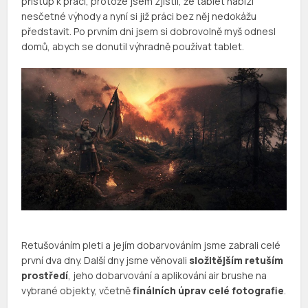
přístup k práci, protože jsem zjistil, že tablet nabízí
nesčetné výhody a nyní si již práci bez něj nedokážu
představit. Po prvním dni jsem si dobrovolně myš odnesl
domů, abych se donutil výhradně používat tablet.
Retušováním pleti a jejím dobarvováním jsme zabrali celé
první dva dny. Další dny jsme věnovali
složitějším retuším
prostředí
, jeho dobarvování a aplikování air brushe na
vybrané objekty, včetně
finálních úprav celé fotografie
.