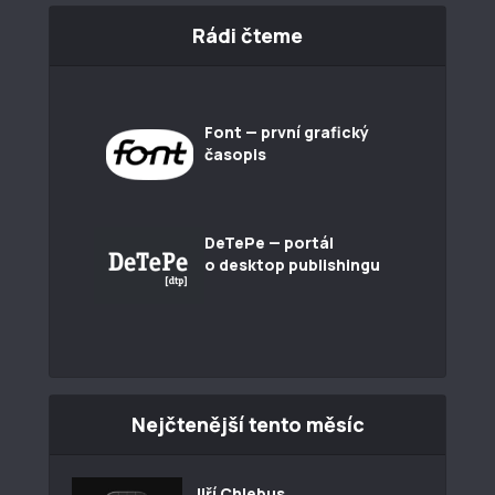
Rádi čteme
Font — první grafický
časopis
DeTePe — portál
o desktop publishingu
Nejčtenější tento měsíc
Jiří Chlebus