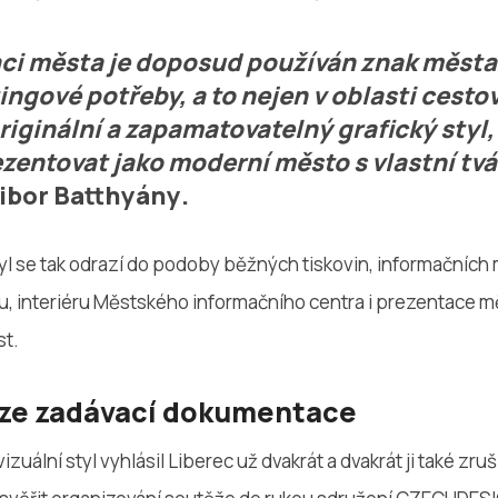
ci města je doposud používán znak města 
ngové potřeby, a to nejen v oblasti cesto
riginální a zapamatovatelný grafický styl,
zentovat jako moderní město s vlastní tvář
ibor Batthyány
.
yl se tak odrazí do podoby běžných tiskovin, informačních 
, interiéru Městského informačního centra i prezentace mě
st.
 ze zadávací dokumentace
zuální styl vyhlásil Liberec už dvakrát a dvakrát ji také zruši