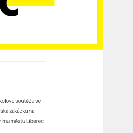
ukolové soutěže se
íská zakázku na
árnímu městu Liberec