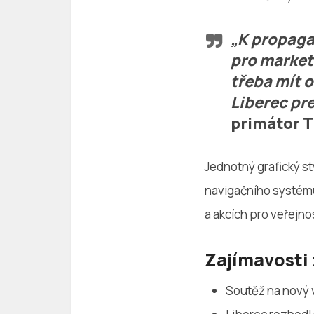
„K propaga
pro marketi
třeba mít o
Liberec pre
primátor
T
Jednotný grafický st
navigačního systému
a akcích pro veřejno
Zajímavosti
Soutěž na nový vi