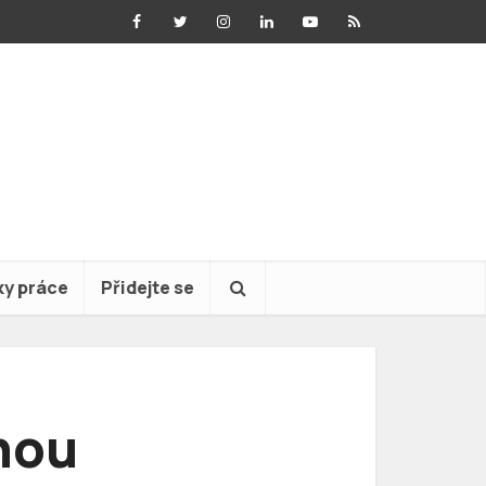
ky práce
Přidejte se
nou