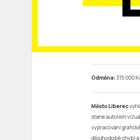
Odměna:
315 000 K
Město Liberec
vyhl
stane autorem vizuá
vypracování grafic
dlouhodobě chybí a 