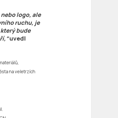
nebo logo, ale
vního ruchu, je
 který bude
í,“
uvedl
materiálů,
sta na veletrzích
l.