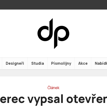
Designeři
Studia
Písmolijny
Akce
Nabíd
Článek
berec vypsal otevře