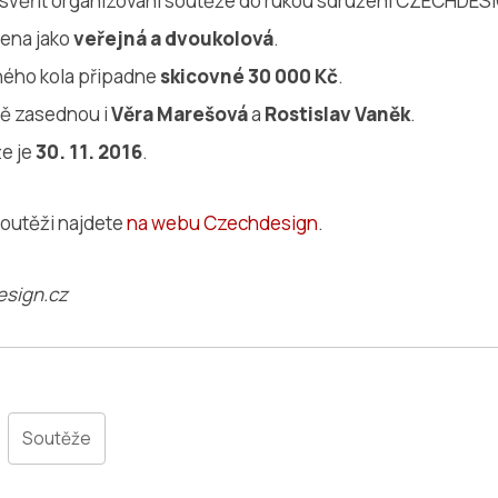
 svěřit organizování soutěže do rukou sdružení CZECHDES
šena jako
veřejná a dvoukolová
.
ého kola připadne
skicovné 30 000 Kč
.
ě zasednou i
Věra Marešová
a
Rostislav Vaněk
.
e je
30. 11. 2016
.
outěži najdete
na webu Czechdesign
.
esign.cz
Soutěže