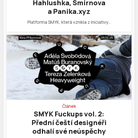
Hahlushka, Smirnova
a Panika.xyz
Platforma SMYK, která vznikla z iniciativy…
Článek
SMYK Fuckups vol. 2:
Přední čeští designéři
odhalí své neúspěchy