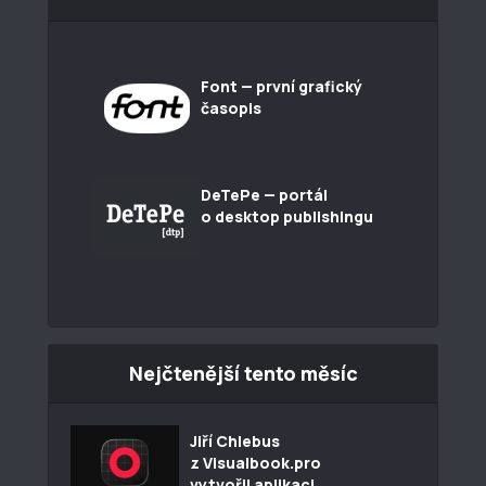
Font — první grafický
časopis
DeTePe — portál
o desktop publishingu
Nejčtenější tento měsíc
Jiří Chlebus
z Visualbook.pro
vytvořil aplikaci...