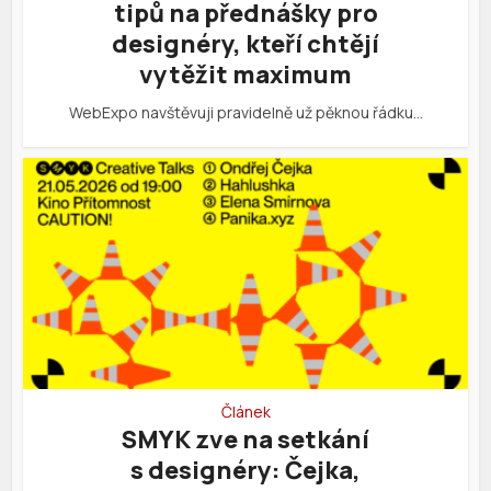
tipů na přednášky pro
designéry, kteří chtějí
vytěžit maximum
WebExpo navštěvuji pravidelně už pěknou řádku…
Článek
SMYK zve na setkání
s designéry: Čejka,