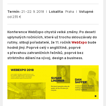
Termín
:
21.–22. 9. 2018 |
Lokalita
: Praha |
Vstupné
:
od 235 €
Konference WebExpo chystá velké změny. P
o deseti
uplynulých ročnících, které už trochu sklouzávaly do
rutiny, slibují pořadatelé, že 11. ročník
WebExpo
bude
hodně jiný. Poprvé celý v angličtině, poprvé
s převahou zahraničních řečníků, poprvé bez
striktního dělení na vývoj, design a business.