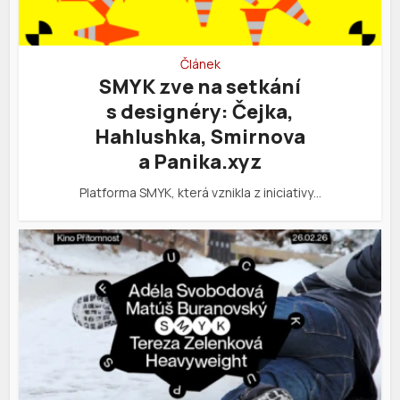
Článek
SMYK zve na setkání
s designéry: Čejka,
Hahlushka, Smirnova
a Panika.xyz
Platforma SMYK, která vznikla z iniciativy…