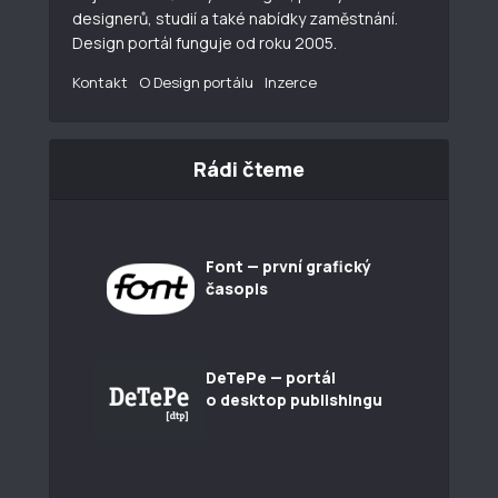
designerů, studií a také nabídky zaměstnání.
Design portál funguje od roku 2005.
Kontakt
O Design portálu
Inzerce
Rádi čteme
Font — první grafický
časopis
DeTePe — portál
o desktop publishingu