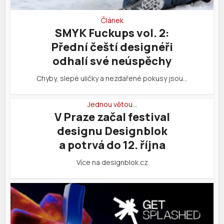
Článek
SMYK Fuckups vol. 2:
Přední čeští designéři
odhalí své neúspěchy
Chyby, slepé uličky a nezdařené pokusy jsou…
Jednou větou…
V Praze začal festival
designu Designblok
a potrvá do 12. října
Více na designblok.cz