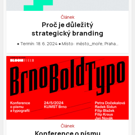
Článek
Proč je důležitý
strategický branding
● Termín: 18. 6. 2024 ● Místo: město_moře, Praha…
Článek
Konference o písmu