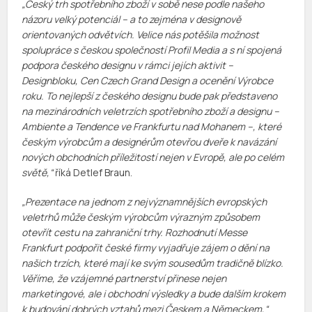
„Český trh spotřebního zboží v sobě nese podle našeho
názoru velký potenciál – a to zejména v designově
orientovaných odvětvích. Velice nás potěšila možnost
spolupráce s českou společností Profil Media a s ní spojená
podpora českého designu v rámci jejích aktivit –
Designbloku, Cen Czech Grand Design a ocenění Výrobce
roku. To nejlepší z českého designu bude pak představeno
na mezinárodních veletrzích spotřebního zboží a designu –
Ambiente a Tendence ve Frankfurtu nad Mohanem –, které
českým výrobcům a designérům otevřou dveře k navázání
nových obchodních příležitostí nejen v Evropě, ale po celém
světě,“
říká Detlef Braun.
„Prezentace na jednom z nejvýznamnějších evropských
veletrhů může českým výrobcům výrazným způsobem
otevřít cestu na zahraniční trhy. Rozhodnutí Messe
Frankfurt podpořit české firmy vyjadřuje zájem o dění na
našich trzích, které mají ke svým sousedům tradičně blízko.
Věříme, že vzájemné partnerství přinese nejen
marketingové, ale i obchodní výsledky a bude dalším krokem
k budování dobrých vztahů mezi Českem a Německem,“