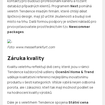
kontakty pro budoucí profesionální kariéru a rozšířit
databázi případných klientů. Programem
Next
pomáhá
veletrh Tendence mladým firmám, které chtějí dělat
špičkový design, mají již určité zkušenosti a budují své
místo na trhu. Další formou podpory je snížení nákladů pro
prvovystavovatele prostřednictvím tzv.
Newcommer
packages
.
Foto: www.messefrankfurt.com
Záruka kvality
Kvalitu veletrhu reflektují dvě ceny, které jsou v rámci
Tendence každoročně udíleny.
Ocenění Home & Trend
uděluje kvalitativní referenci nejlepšímu inovativnímu
produktu v šesti kategoriích. Vítěze vybírá nejen odborná
porota, ale i zákazníci, kteří tak mají možnost podílet se
na hodnocení kvality výrobků.
Dále je s veletrhem Tendence spojena
Státní cena