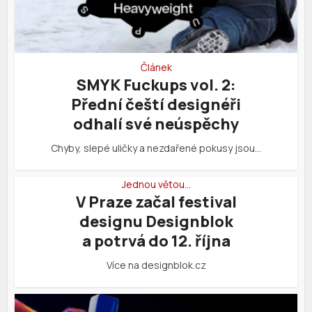
Článek
SMYK Fuckups vol. 2:
Přední čeští designéři
odhalí své neúspěchy
Chyby, slepé uličky a nezdařené pokusy jsou…
Jednou větou…
V Praze začal festival
designu Designblok
a potrvá do 12. října
Více na designblok.cz