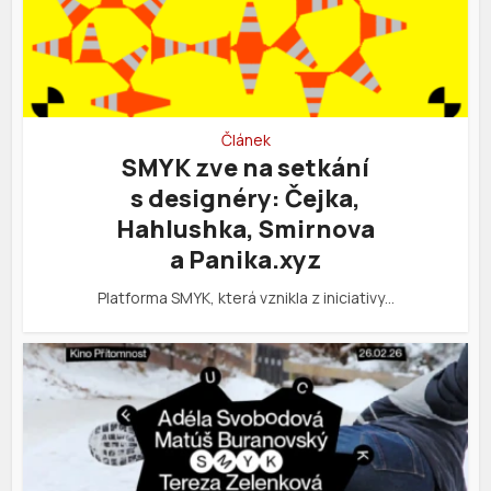
Článek
SMYK zve na setkání
s designéry: Čejka,
Hahlushka, Smirnova
a Panika.xyz
Platforma SMYK, která vznikla z iniciativy…