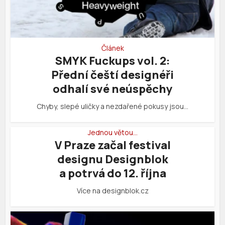
Článek
SMYK Fuckups vol. 2:
Přední čeští designéři
odhalí své neúspěchy
Chyby, slepé uličky a nezdařené pokusy jsou…
Jednou větou…
V Praze začal festival
designu Designblok
a potrvá do 12. října
Více na designblok.cz