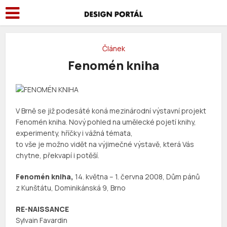
Článek
Fenomén kniha
V Brně se již podesáté koná mezinárodní výstavní projekt
Fenomén kniha. Nový pohled na umělecké pojetí knihy,
experimenty, hříčky i vážná témata,
to vše je možno vidět na výjimečné výstavě, která Vás
chytne, překvapí i potěší.
Fenomén kniha,
14. května – 1. června 2008, Dům pánů
z Kunštátu, Dominikánská 9, Brno
RE-NAISSANCE
Sylvain Favardin