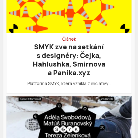
Článek
SMYK zve na setkání
s designéry: Čejka,
Hahlushka, Smirnova
a Panika.xyz
Platforma SMYK, která vznikla z iniciativy…