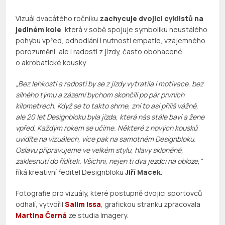
Vizuál dvacátého ročníku
zachycuje dvojici cyklistů na
jediném kole
, která v sobě spojuje symboliku neustálého
pohybu vpřed, odhodlání i nutnosti empatie, vzájemného
porozumění, ale i radosti z jízdy, často obohacené
o akrobatické kousky.
„Bez lehkosti a radosti by se z jízdy vytratila i motivace, bez
silného týmu a zázemí bychom skončili po pár prvních
kilometrech. Když se to takto shrne, zní to asi příliš vážně,
ale 20 let Designbloku byla jízda, která nás stále baví a žene
vpřed. Každým rokem se učíme. Některé z nových kousků
uvidíte na vizuálech, více pak na samotném Designbloku.
Oslavu připravujeme ve velkém stylu, hlavy skloněné,
zaklesnutí do řídítek. Všichni, nejen ti dva jezdci na obloze,“
říká kreativní ředitel Designbloku
Jiří Macek
.
Fotografie pro vizuály, které postupně dvojici sportovců
odhalí, vytvořil
Salim Issa
, grafickou stránku zpracovala
Martina Černá
ze studia Imagery.