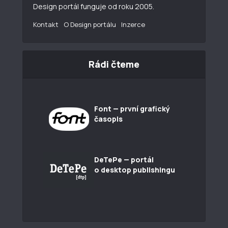
Design portál funguje od roku 2005.
Kontakt
O Design portálu
Inzerce
Rádi čteme
Font — první grafický
časopis
DeTePe — portál
o desktop publishingu