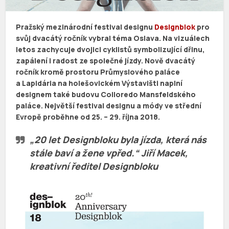
Pražský mezinárodní festival designu
Designblok
pro
svůj dvacátý ročník vybral téma Oslava. Na vizuálech
letos zachycuje dvojici cyklistů symbolizující dřinu,
zapálení i radost ze společné jízdy. Nově dvacátý
ročník kromě prostoru Průmyslového paláce
a Lapidária na holešovickém Výstavišti naplní
designem také budovu Colloredo Mansfeldského
paláce. Největší festival designu a módy ve střední
Evropě proběhne od 25. – 29. října 2018.
„20 let Designbloku byla jízda, která nás
stále baví a žene vpřed.“ Jiří Macek,
kreativní ředitel Designbloku