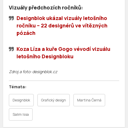
Vizuály předchozích ročníků:
Designblok ukázal vizuály letošního
ročníku – 22 designérů ve vítězných
pózách
Koza Líza a kuře Gogo vévodí vizuálu
letošního Designbloku
Zdroj a foto: designblok.cz
Designblok
Grafický design
Martina Černá
Salim Issa