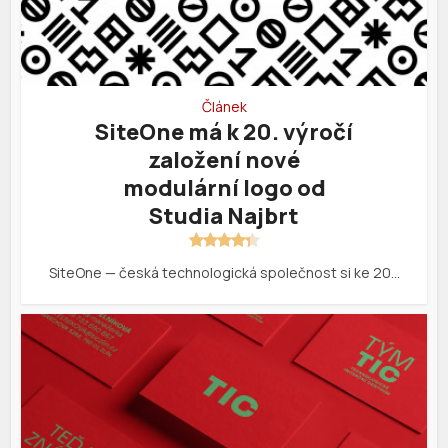
Článek
SiteOne má k 20. výročí
založení nové
modulární logo od
Studia Najbrt
SiteOne — česká technologická společnost si ke 20…