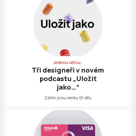
Jednou větou…
Tři designeři v novém
podcastu „Uložit
jako…“
Zatím jsou venku tři díly.