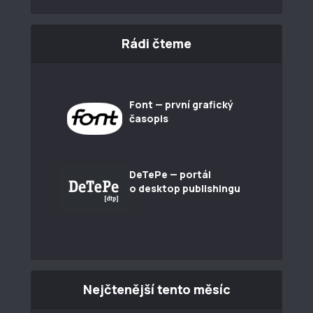
Rádi čteme
Font — první grafický
časopis
DeTePe — portál
o desktop publishingu
Nejčtenější tento měsíc