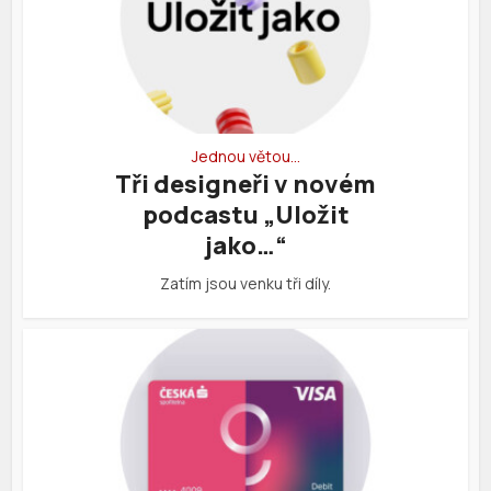
Jednou větou…
Tři designeři v novém
podcastu „Uložit
jako…“
Zatím jsou venku tři díly.