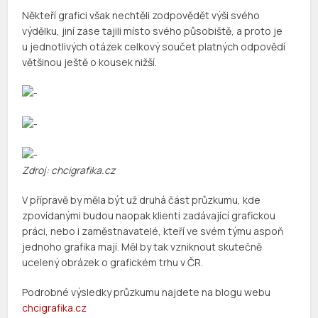
Někteří grafici však nechtěli zodpovědět výši svého
výdělku, jiní zase tajili místo svého působiště, a proto je
u jednotlivých otázek celkový součet platných odpovědí
většinou ještě o kousek nižší.
Zdroj: chcigrafika.cz
V přípravě by měla být už druhá část průzkumu, kde
zpovídanými budou naopak klienti zadávající grafickou
práci, nebo i zaměstnavatelé, kteří ve svém týmu aspoň
jednoho grafika mají. Měl by tak vzniknout skutečně
ucelený obrázek o grafickém trhu v ČR.
Podrobné výsledky průzkumu najdete na blogu webu
chcigrafika.cz