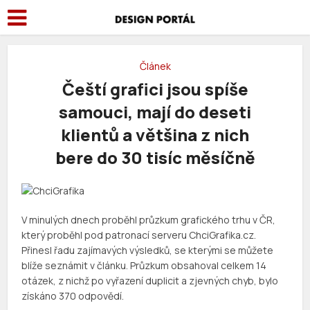
Článek
Čeští grafici jsou spíše
samouci, mají do deseti
klientů a většina z nich
bere do 30 tisíc měsíčně
V minulých dnech proběhl průzkum grafického trhu v ČR,
který proběhl pod patronací serveru ChciGrafika.cz.
Přinesl řadu zajímavých výsledků, se kterými se můžete
blíže seznámit v článku. Průzkum obsahoval celkem 14
otázek, z nichž po vyřazení duplicit a zjevných chyb, bylo
získáno 370 odpovědí.