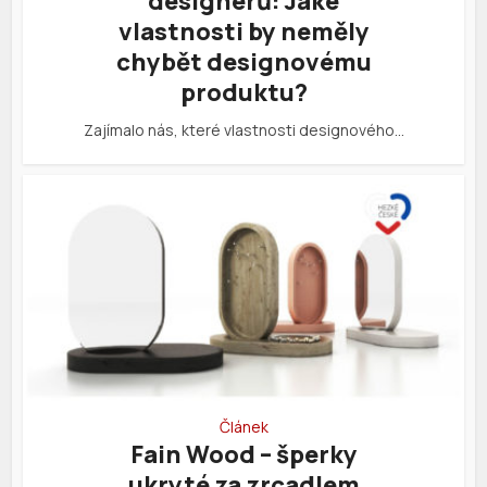
designérů: Jaké
vlastnosti by neměly
chybět designovému
produktu?
Zajímalo nás, které vlastnosti designového…
Článek
Fain Wood – šperky
ukryté za zrcadlem