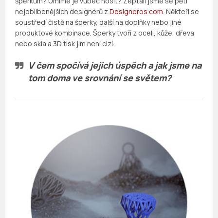
šperkům? Umíme je vůbec nosit? Zeptali jsme se pěti
nejoblíbenějších designérů z
Designeros.com
. Někteří se
soustředí čistě na šperky, další na doplňky nebo jiné
produktové kombinace. Šperky tvoří z oceli, kůže, dřeva
nebo skla a 3D tisk jim není cizí.
V čem spočívá jejich úspěch a jak jsme na
tom doma ve srovnání se světem?