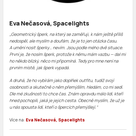
Eva Nečasová, Spacelights
„Geometrický šperk, na který se zaměřuji, k nám ještě příliš
nedospěl, ale myslím a doufám, že je to jen otázka času.
A umění nosit šperky… nevím. Jsou podle mého dvě situace.
První je, že nosím šperk, protože k němu mám vazbu — dal mi
ho někdo blízký, něco mi připomíná. Tedy pro mne není na
prvním místě, jak šperk vypadá.
A druhá, že ho vybírám jako doplňek outfitu, tudíž svojí
osobnosti a skutečně o něm přemýšlím, hledám, co mi sedí.
Dle mé zkušnosti to chce čas. Znám opravdu málo lidí, kteří
hned pochopili, jaká je jejich cesta. Obecně myslím, že už je
u nás spousta lidí, kteří o špercích přemýšlejí.“
Více na:
Eva Nečasová, Spacelights