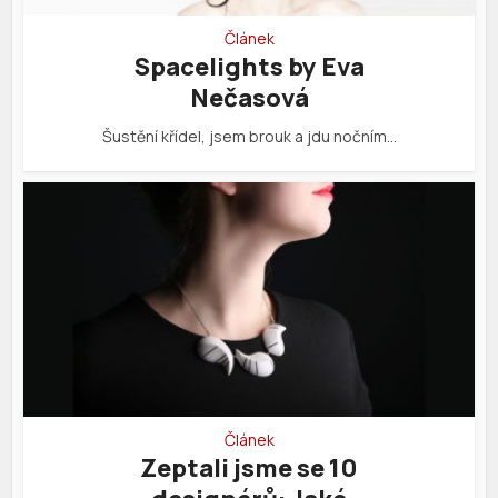
Článek
Spacelights by Eva
Nečasová
Šustění křídel, jsem brouk a jdu nočním…
Článek
Zeptali jsme se 10