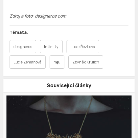
Zdroj a foto: designeros.com
designeros
Intimity
Lucie Řezbová
Lucie Zemanová
mju
Zbyněk Krulich
Související články