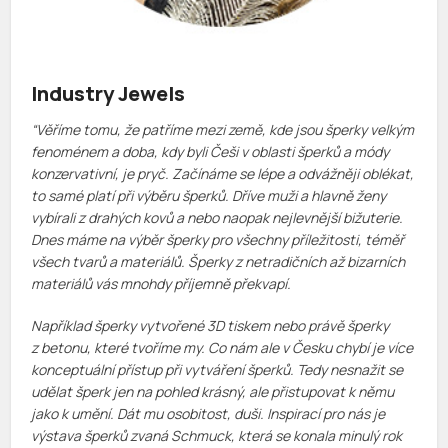
Industry Jewels
“Věříme tomu, že patříme mezi země, kde jsou šperky velkým
fenoménem a doba, kdy byli Češi v oblasti šperků a módy
konzervativní, je pryč. Začínáme se lépe a odvážněji oblékat,
to samé platí při výběru šperků. Dříve muži a hlavně ženy
vybírali z drahých kovů a nebo naopak nejlevnější bižuterie.
Dnes máme na výběr šperky pro všechny příležitosti, téměř
všech tvarů a materiálů. Šperky z netradičních až bizarních
materiálů vás mnohdy příjemně překvapí.
Například šperky vytvořené 3D tiskem nebo právě šperky
z betonu, které tvoříme my. Co nám ale v Česku chybí je více
konceptuální přístup při vytváření šperků. Tedy nesnažit se
udělat šperk jen na pohled krásný, ale přistupovat k němu
jako k umění. Dát mu osobitost, duši. Inspirací pro nás je
výstava šperků zvaná Schmuck, která se konala minulý rok