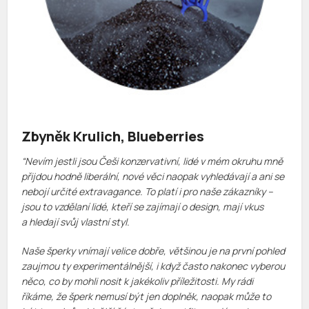
Zbyněk Krulich, Blueberries
“Nevím jestli jsou Češi konzervativní, lidé v mém okruhu mně
přijdou hodně liberální, nové věci naopak vyhledávají a ani se
nebojí určité extravagance. To platí i pro naše zákazníky –
jsou to vzdělaní lidé, kteří se zajímají o design, mají vkus
a hledají svůj vlastní styl.
Naše šperky vnímají velice dobře, většinou je na první pohled
zaujmou ty experimentálnější, i když často nakonec vyberou
něco, co by mohli nosit k jakékoliv příležitosti. My rádi
říkáme, že šperk nemusí být jen doplněk, naopak může to