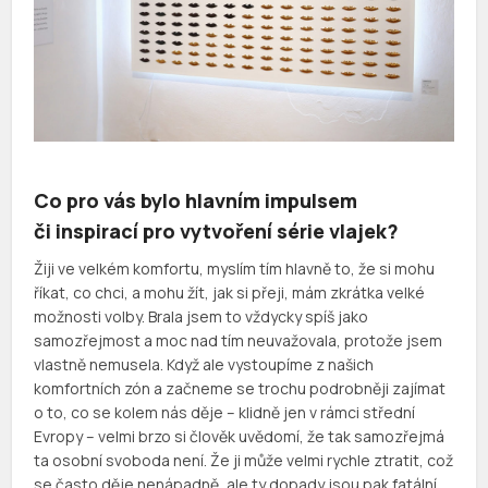
Co pro vás bylo hlavním impulsem
či inspirací pro vytvoření série vlajek?
Žiji ve velkém komfortu, myslím tím hlavně to, že si mohu
říkat, co chci, a mohu žít, jak si přeji, mám zkrátka velké
možnosti volby. Brala jsem to vždycky spíš jako
samozřejmost a moc nad tím neuvažovala, protože jsem
vlastně nemusela. Když ale vystoupíme z našich
komfortních zón a začneme se trochu podrobněji zajímat
o to, co se kolem nás děje – klidně jen v rámci střední
Evropy – velmi brzo si člověk uvědomí, že tak samozřejmá
ta osobní svoboda není. Že ji může velmi rychle ztratit, což
se často děje nenápadně, ale ty dopady jsou pak fatální.