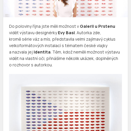
Do poloviny října jste měli možnost v
Galerii u Prstenu
vidět výstavu designérky
Evy Basl
. Autorka zde,
kromě série váz a mís, představila velmi zajímavý cyklus
velkoformátových instalací s tématem české vlajky
a nazvala jej
Identita
. Těm, kdož neměli možnost výstavu
vidět na vlastní oči, přinášíme několik ukázek, doplněných
o rozhovor s autorkou.