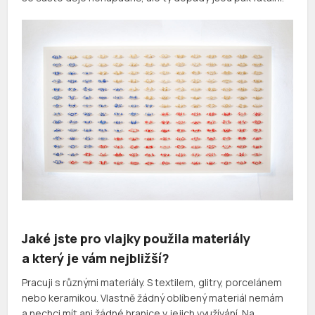
Jaké jste pro vlajky použila materiály
a který je vám nejbližší?
Pracuji s různými materiály. S textilem, glitry, porcelánem
nebo keramikou. Vlastně žádný oblíbený materiál nemám
a nechci mít ani žádné hranice v jejich využívání. Na