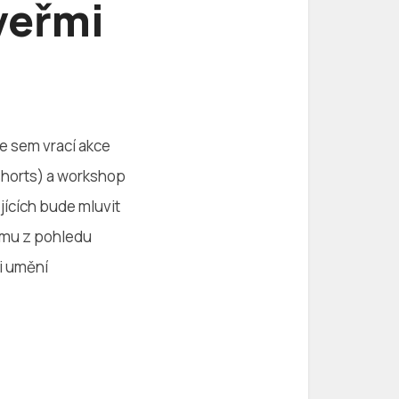
veřmi
se sem vrací akce
shorts) a workshop
ících bude mluvit
ísmu z pohledu
ci umění