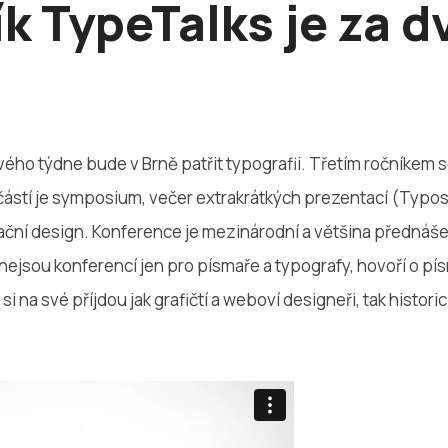
ík TypeTalks je za d
ého týdne bude v Brně patřit typografii. Třetím ročníkem 
učástí je symposium, večer extrakrátkých prezentací (Typo
ční design. Konference je mezinárodní a většina přednášej
nejsou konferencí jen pro písmaře a typografy, hovoří o p
si na své příjdou jak grafičtí a weboví designeři, tak histori