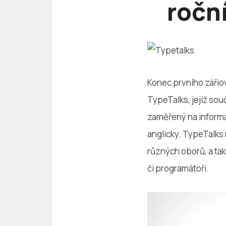
ročn
Konec prvního zářiov
TypeTalks, jejíž so
zaměřený na informa
anglicky. TypeTalks 
různých oborů, a tak 
či programátoři.