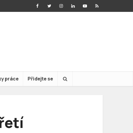
ky práce
Přidejte se
řetí