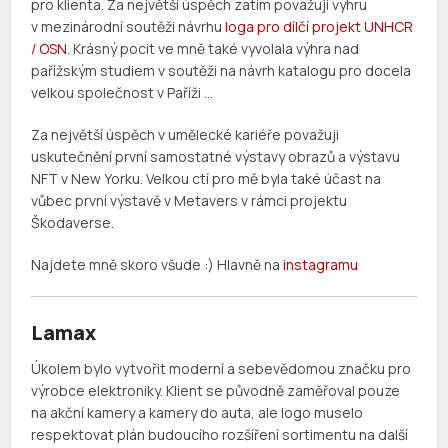
pro klienta. Za největší úspěch zatím považuji výhru
v mezinárodní soutěži návrhu
loga pro dílčí projekt UNHCR
/ OSN
. Krásný pocit ve mně také vyvolala výhra nad
pařížským studiem v soutěži na návrh katalogu pro docela
velkou společnost v Paříži …
Za největší úspěch v umělecké kariéře považuji
uskutečnění první samostatné výstavy obrazů a výstavu
NFT v New Yorku. Velkou ctí pro mě byla také účast na
vůbec první výstavě v Metavers v rámci projektu
Škodaverse.
Najdete mně skoro všude :) Hlavně na
instagramu
Lamax
Úkolem bylo vytvořit moderní a sebevědomou značku pro
výrobce elektroniky. Klient se původně zaměřoval pouze
na akční kamery a kamery do auta, ale logo muselo
respektovat plán budoucího rozšíření sortimentu na další