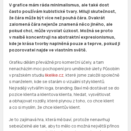
V grafice mám ráda minimalismus, ale také dost
často používám kubistické tvary. Miluji skutečnost,
že čára může být více než pouhá čára. Dvakrát
zalomená čára nejenže znamená něco jiného, ale
pokud chci, může vyvolat úzkost. Možná se proto
v malbě koncentruji na abstraktní expresionismus,
kde je krása tvorby naplněná pouze a teprve, pokud ji
pozorovatel najde ve vlastním světě.
Grafiku dělám převážně pro komerční účely, a tam
nenacházím moc pochopení pro umělecké úlety. Působím
v pražském studiu
likelike.cz
, které jsme založili společně
s manželem, kde se starám o vizuální styly klientů.
Nejraději vytvářím loga, branding. Baví mě dostávat se do
pozice klienta a klientova klienta, hledat, vysvětlovat
a obhajovat rozdíly, které plynou z toho, co chce klient
a co si myslím, že chce klientův klient.
Je to zajímavá hra, která mě baví, protože nenavrhuji
sebeúčelně ale tak, aby to mělo co možná největší přínos