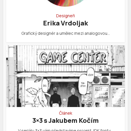
Designeři
Erika Vrdoljak
Grafický designér a umělec mezi analogovou…
Článek
3×3 s Jakubem Kočím
V seriálu 3×3 vám představíme projekt JDK fonty…