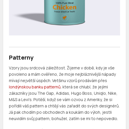
Patterny
Vzory jsou srdcová záležitost. Žijeme v době, kdy je vše
povoleno a mám ověřeno, že moje nejbláznivější nápady
mívají největší úspěch. Vetšinu vzorů prodávám přes
londýnskou banku patternů
, která se chlubí, že jejími
zákazníky jsou The Gap, Adidas, Hugo Boss, Uniqlo, Nike,
M&S a Levi’s. Potěší, když se vám ozvou z Ameriky, že si
pořídili váš pattern a chtějí vás zařadit do svých designérů.
Já pak chodím po obchodech a koukám do výloh, jestli
neuvidím svůj pattern, bohužel, zatím se mi to nepovedlo.