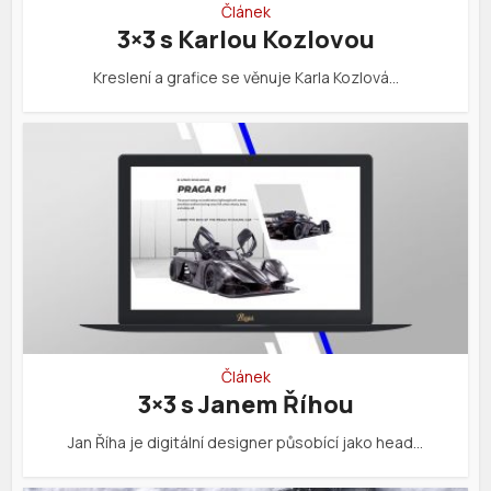
Článek
3×3 s Karlou Kozlovou
Kreslení a grafice se věnuje Karla Kozlová…
Článek
3×3 s Janem Říhou
Jan Říha je digitální designer působící jako head…