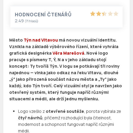
HODNOCENÍ ČTENÁŘŮ
2.49
(
71
hlasů)
Město
Týn nad Vltavou
má novou vizuální identitu.
Vznikla na základě výběrového řízení, které vyhrála
grafická designérka
Věra Marešová
. Nové logo
pracuje s písmeny T, Ý, N a v jeho základu stojí
koncept: Ty tvoříš Týn. V logu se potkávají tři roviny
najednou — vlnka jako odkaz na řeku Vltavu, dlouhé
„ý” jako přirozená součást názvu města a „Ty” jako
každý, kdo Týn tvoří. Celý vizuální styl je navržen jako
otevřený systém, který funguje napříč různými
situacemi a médii, ale drží jednu myšlenku.
Logo vzešlo z
otevřené soutěže
, porota vybírala ze
čtyř návrhů
, přičemž rozhodující byla čitelnost,
modernost a schopnost fungovat napříč různými
médii.