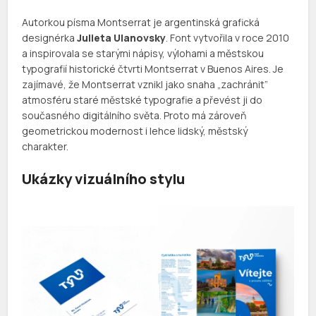
Autorkou písma Montserrat je argentinská grafická
designérka
Julieta Ulanovsky
. Font vytvořila v roce 2010
a inspirovala se starými nápisy, výlohami a městskou
typografií historické čtvrti Montserrat v Buenos Aires. Je
zajímavé, že Montserrat vznikl jako snaha „zachránit”
atmosféru staré městské typografie a převést ji do
současného digitálního světa. Proto má zároveň
geometrickou modernost i lehce lidský, městský
charakter.
Ukázky vizuálního stylu