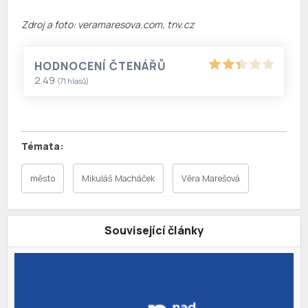
Zdroj a foto: veramaresova.com, tnv.cz
HODNOCENÍ ČTENÁŘŮ
2.49
(
71
hlasů)
město
Mikuláš Macháček
Věra Marešová
Související články