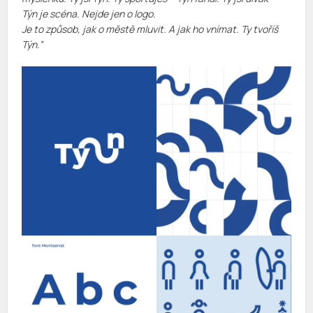
Týn je scéna. Nejde jen o logo.
Je to způsob, jak o městě mluvit. A jak ho vnímat. Ty tvoříš
Týn.”