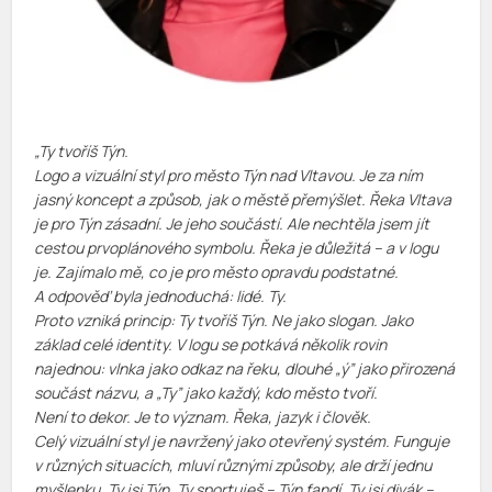
„Ty tvoříš Týn.
Logo a vizuální styl pro město Týn nad Vltavou. Je za ním
jasný koncept a způsob, jak o městě přemýšlet. Řeka Vltava
je pro Týn zásadní. Je jeho součástí. Ale nechtěla jsem jít
cestou prvoplánového symbolu. Řeka je důležitá – a v logu
je. Zajímalo mě, co je pro město opravdu podstatné.
A odpověď byla jednoduchá: lidé. Ty.
Proto vzniká princip: Ty tvoříš Týn. Ne jako slogan. Jako
základ celé identity. V logu se potkává několik rovin
najednou: vlnka jako odkaz na řeku, dlouhé „ý” jako přirozená
součást názvu, a „Ty” jako každý, kdo město tvoří.
Není to dekor. Je to význam. Řeka, jazyk i člověk.
Celý vizuální styl je navržený jako otevřený systém. Funguje
v různých situacích, mluví různými způsoby, ale drží jednu
myšlenku. Ty jsi Týn. Ty sportuješ – Týn fandí. Ty jsi divák –