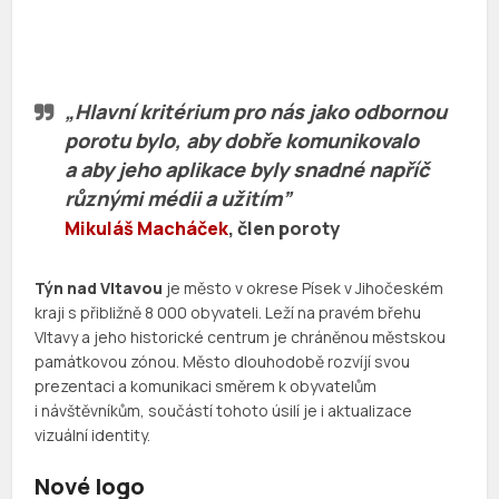
„Hlavní kritérium pro nás jako odbornou
porotu bylo, aby dobře komunikovalo
a aby jeho aplikace byly snadné napříč
různými médii a užitím”
Mikuláš Macháček
, člen poroty
Týn nad Vltavou
je město v okrese Písek v Jihočeském
kraji s přibližně 8 000 obyvateli. Leží na pravém břehu
Vltavy a jeho historické centrum je chráněnou městskou
památkovou zónou. Město dlouhodobě rozvíjí svou
prezentaci a komunikaci směrem k obyvatelům
i návštěvníkům, součástí tohoto úsilí je i aktualizace
vizuální identity.
Nové logo