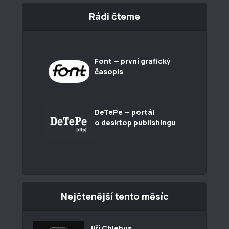
Rádi čteme
Font — první grafický
časopis
DeTePe — portál
o desktop publishingu
Nejčtenější tento měsíc
Jiří Chlebus