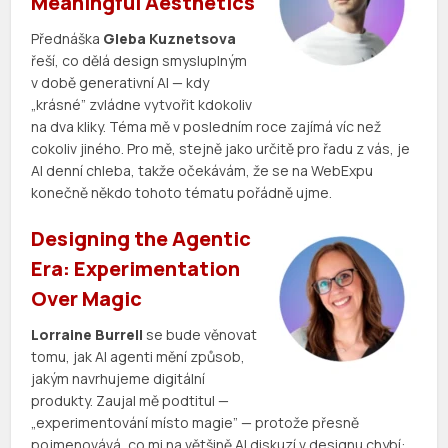
Meaningful Aesthetics
Přednáška
Gleba Kuznetsova
řeší, co dělá design smysluplným
v době generativní AI — kdy
„krásné” zvládne vytvořit kdokoliv
na dva kliky. Téma mě v posledním roce zajímá víc než
cokoliv jiného. Pro mě, stejně jako určitě pro řadu z vás, je
AI denní chleba, takže očekávám, že se na WebExpu
konečně někdo tohoto tématu pořádně ujme.
Designing the Agentic
Era: Experimentation
Over Magic
Lorraine Burrell
se bude věnovat
tomu, jak AI agenti mění způsob,
jakým navrhujeme digitální
produkty. Zaujal mě podtitul —
„experimentování místo magie” — protože přesně
pojmenovává, co mi na většině AI diskuzí v designu chybí: