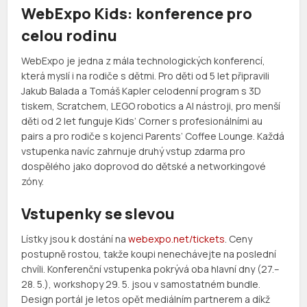
WebExpo Kids: konference pro
celou rodinu
WebExpo je jedna z mála technologických konferencí,
která myslí i na rodiče s dětmi. Pro děti od 5 let připravili
Jakub Balada a Tomáš Kapler celodenní program s 3D
tiskem, Scratchem, LEGO robotics a AI nástroji, pro menší
děti od 2 let funguje Kids’ Corner s profesionálními au
pairs a pro rodiče s kojenci Parents’ Coffee Lounge. Každá
vstupenka navíc zahrnuje druhý vstup zdarma pro
dospělého jako doprovod do dětské a networkingové
zóny.
Vstupenky se slevou
Lístky jsou k dostání na
webexpo.net/tickets
. Ceny
postupně rostou, takže koupi nenechávejte na poslední
chvíli. Konferenční vstupenka pokrývá oba hlavní dny (27.–
28. 5.), workshopy 29. 5. jsou v samostatném bundle.
Design portál je letos opět mediálním partnerem a díkž