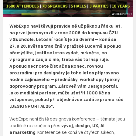
WebExpo navštěvuji pravidelně už pěknou řádku let,
na první jsem vyrazil v roce 2008 do kampusu ČZU
v Suchdole. Letošní ročník je za dveřmi — koná se
27. a 28. května tradičně v pražské Lucerně a pokud
přemýšlíte, jestli se letos vydat, mrkněte, co
v programu zaujalo mě, třeba vás to inspiruje.
A pokud nechcete číst až na konec, rovnou
prozradím: pro designéry je toho letos připraveno
hodně zajímavého — přednášky, workshopy i pěkný
doprovodný program. Zároveň vám Design portál,
jako mediální partner, může ušetřit 1000 Kč na
vstupence, pokud při objednávce zadáte promo kód
„DESIGNPORTAL26“.
WebExpo není čistě designová konference — témata jsou
tradičně rozkročená přes
vývoj, design, UX, AI
a marketing
. Konference se koná ve čtyřech sálech,