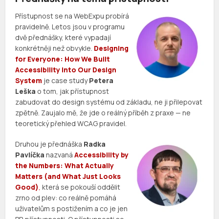
Přístupnost se na WebExpu probírá
pravidelně. Letos jsou v programu
dvě přednášky, které vypadají
konkrétněji než obvykle.
Designing
for Everyone: How We Built
Accessibility Into Our Design
System
je case study
Petera
Leška
o tom, jak přístupnost
zabudovat do design systému od základu, ne ji přilepovat
zpětně. Zaujalo mě, že jde o reálný příběh z praxe — ne
teoretický přehled WCAG pravidel.
Druhou je přednáška
Radka
Pavlíčka
nazvaná
Accessibility by
the Numbers: What Actually
Matters (and What Just Looks
Good)
,
která se pokouší oddělit
zrno od plev: co reálně pomáhá
uživatelům s postižením a co je jen