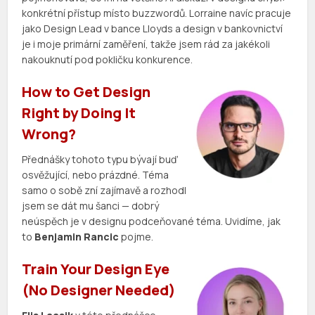
konkrétní přístup místo buzzwordů. Lorraine navíc pracuje
jako Design Lead v bance Lloyds a design v bankovnictví
je i moje primární zaměření, takže jsem rád za jakékoli
nakouknutí pod pokličku konkurence.
How to Get Design
Right by Doing It
Wrong?
Přednášky tohoto typu bývají buď
osvěžující, nebo prázdné. Téma
samo o sobě zní zajímavě a rozhodl
jsem se dát mu šanci — dobrý
neúspěch je v designu podceňované téma. Uvidíme, jak
to
Benjamin Rancic
pojme.
Train Your Design Eye
(No Designer Needed)