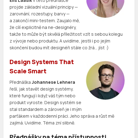
Elis Laasik
v této přednášce
projde základní vizuální principy —
zarovnání, rozestupy, barvy —
a zakončí mini-testem. Zaujalo mě,
že cílí explicitně na ne-designéry,
takže to může být skvělá příležitost vzít s sebou kolegu
z vývoje nebo produktu. A uvidíme, jestli i po jejím
skončení budou mít designéři stále co žrá… jíst :)
Design Systems That
Scale Smart
Přednáška
Johannese Lehnera
řeší, jak stavět design systémy,
které fungují i když váš tým nebo
produkt vyroste. Design systém se
stal standardem a zároveň je i mým
parťákem v každodenní práci. Jeho správa a růst mě
zajímá. Uvidíme. Téma zní slibně.
Přednášky na téma přístupnosti