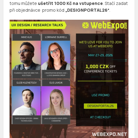
tomu můžete
ušetřit 1000 Kč na vstupence
. Stačí zadat
při objednávce promo kód
„DESIGNPORTAL26“
.