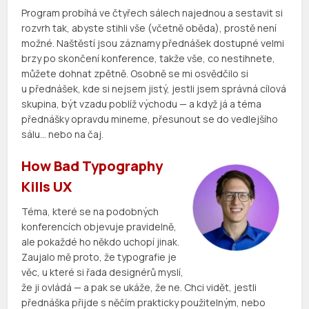
Program probíhá ve čtyřech sálech najednou a sestavit si
rozvrh tak, abyste stihli vše (včetně oběda), prostě není
možné. Naštěstí jsou záznamy přednášek dostupné velmi
brzy po skončení konference, takže vše, co nestihnete,
můžete dohnat zpětně. Osobně se mi osvědčilo si
u přednášek, kde si nejsem jistý, jestli jsem správná cílová
skupina, být vzadu poblíž východu — a když já a téma
přednášky opravdu mineme, přesunout se do vedlejšího
sálu… nebo na čaj.
How Bad Typography
Kills UX
Téma, které se na podobných
konferencích objevuje pravidelně,
ale pokaždé ho někdo uchopí jinak.
Zaujalo mě proto, že typografie je
věc, u které si řada designérů myslí,
že ji ovládá — a pak se ukáže, že ne. Chci vidět, jestli
přednáška přijde s něčím prakticky použitelným, nebo