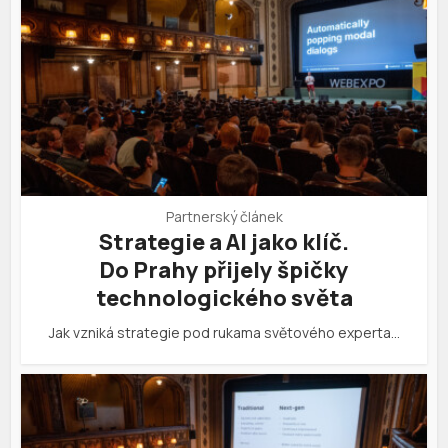
Partnerský článek
Strategie a AI jako klíč.
Do Prahy přijely špičky
technologického světa
Jak vzniká strategie pod rukama světového experta…