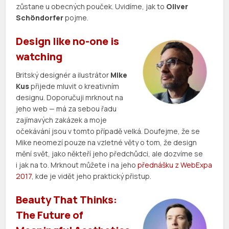
zůstane u obecných pouček. Uvidíme, jak to
Oliver
Schöndorfer
pojme.
Design like no-one is
watching
Britský designér a ilustrátor
Mike
Kus
přijede mluvit o kreativním
designu. Doporučuji mrknout na
jeho web — má za sebou řadu
zajímavých zakázek a moje
očekávání jsou v tomto případě velká. Doufejme, že se
Mike neomezí pouze na vzletné věty o tom, že design
mění svět, jako někteří jeho předchůdci, ale dozvíme se
i jak na to. Mrknout můžete i na jeho
přednášku z WebExpa
2017
, kde je vidět jeho praktický přistup.
Beauty That Thinks:
The Future of