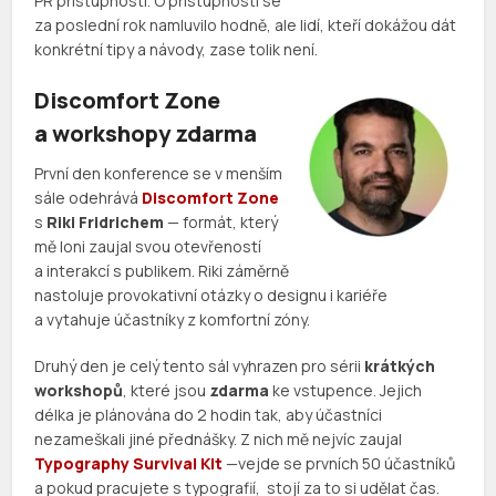
PR přístupnosti. O přístupnosti se
za poslední rok namluvilo hodně, ale lidí, kteří dokážou dát
konkrétní tipy a návody, zase tolik není.
Discomfort Zone
a workshopy zdarma
První den konference se v menším
sále odehrává
Discomfort Zone
s
Riki Fridrichem
— formát, který
mě loni zaujal svou otevřeností
a interakcí s publikem. Riki záměrně
nastoluje provokativní otázky o designu i kariéře
a vytahuje účastníky z komfortní zóny.
Druhý den je celý tento sál vyhrazen pro sérii
krátkých
workshopů
, které jsou
zdarma
ke vstupence. Jejich
délka je plánována do 2 hodin tak, aby účastníci
nezameškali jiné přednášky. Z nich mě nejvíc zaujal
Typography Survival Kit
—vejde se prvních 50 účastníků
a pokud pracujete s typografií, stojí za to si udělat čas.