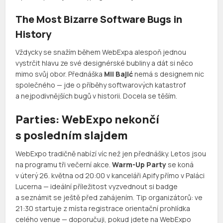
The Most Bizarre Software Bugs in
History
Vždycky se snažím během WebExpa alespoň jednou
vystrčit hlavu ze své designérské bubliny a dát si něco
mimo svůj obor. Přednáška
Mii Bajić
nemá s designem nic
společného — jde o příběhy softwarových katastrof
a nejpodivnějších bugů v historii. Docela se těším.
Parties: WebExpo nekončí
s posledním slajdem
WebExpo tradičně nabízí víc než jen přednášky. Letos jsou
na programu tři večerní akce.
Warm-Up Party
se koná
v úterý 26. května od 20:00 v kanceláři Apify přímo v Paláci
Lucerna — ideální příležitost vyzvednout si badge
a seznámit se ještě před zahájením. Tip organizátorů: ve
21:30 startuje z místa registrace orientační prohlídka
celého venue — doporučuji, pokud jdete na WebExpo